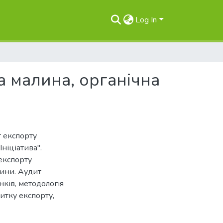
Log In
 малина, органічна
т експорту
ніціатива".
 експорту
хини. Аудит
нків, методологія
витку експорту,