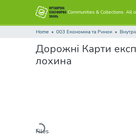
Communities & Collections
All 
Home
003 Економіка та Ринок
Внутрі
Дорожні Карти експ
лохина
Loading...
Files