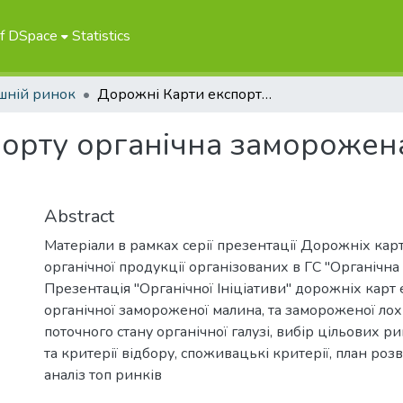
of DSpace
Statistics
шній ринок
Дорожні Карти експорту органічна заморожена малина, органічна лохина
орту органічна заморожена
Abstract
Матеріали в рамках серії презентації Дорожніх кар
органічної продукції організованих в ГС "Органічна І
Презентація "Органічної Ініціативи" дорожніх карт
органічної замороженої малина, та замороженої ло
поточного стану органічної галузі, вибір цільових ри
та критерії відбору, споживацькі критерії, план роз
аналіз топ ринків