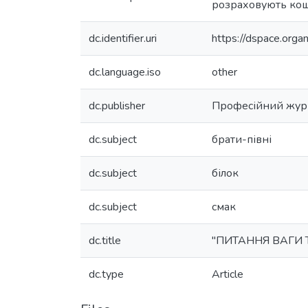
розраховують кошт
dc.identifier.uri
https://dspace.org
dc.language.iso
other
dc.publisher
Професійний журн
dc.subject
брати-півні
dc.subject
білок
dc.subject
смак
dc.title
"ПИТАННЯ ВАГИ Три
dc.type
Article