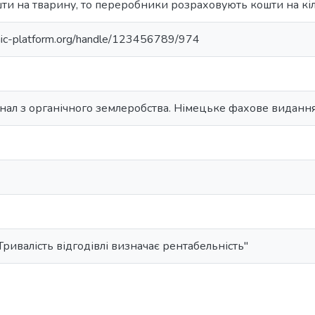
и на тварину, то переробники розраховують кошти на кіл
anic-platform.org/handle/123456789/974
ал з органічного землеробства. Німецьке фахове видання 
валість відгодівлі визначає рентабельність"