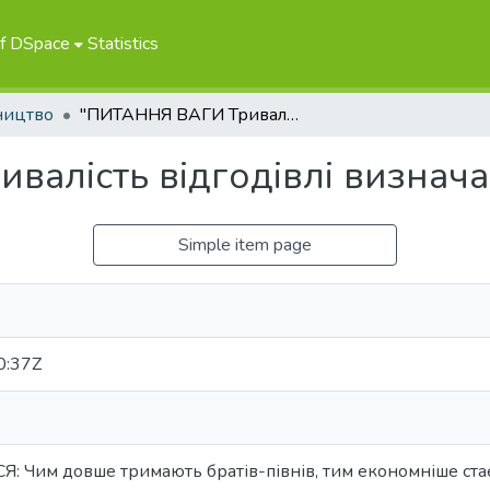
of DSpace
Statistics
ництво
"ПИТАННЯ ВАГИ Тривалість відгодівлі визначає рентабельність"
алість відгодівлі визнача
Simple item page
0:37Z
 Чим довше тримають братів-півнів, тим економніше ста