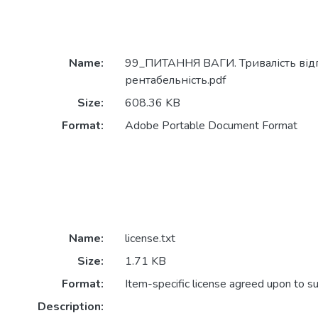
Name:
99_ПИТАННЯ ВАГИ. Тривалість відг
рентабельність.pdf
Size:
608.36 KB
Format:
Adobe Portable Document Format
Name:
license.txt
Size:
1.71 KB
Format:
Item-specific license agreed upon to s
Description: