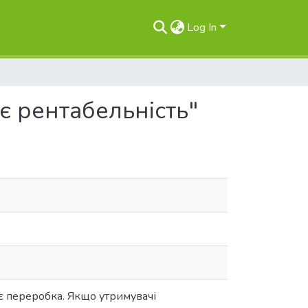
Log In
є рентабельність"
є переробка. Якщо утримувачі