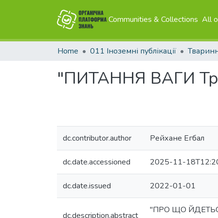
Communities & Collections
All 
Home
011 Іноземні публікації
Тварин
"ПИТАННЯ ВАГИ Трив
dc.contributor.author
Рейхане Егбал
dc.date.accessioned
2025-11-18T12:2
dc.date.issued
2022-01-01
"ПРО ЩО ЙДЕТЬСЯ:
dc.description.abstract