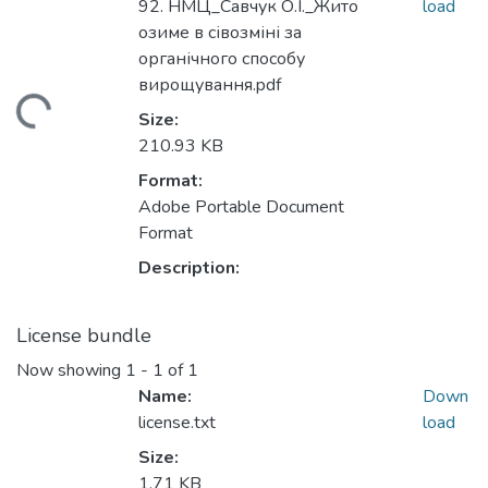
92. НМЦ_Савчук О.І._Жито
load
озиме в сівозміні за
органічного способу
вирощування.pdf
Loading...
Size:
210.93 KB
Format:
Adobe Portable Document
Format
Description:
License bundle
Now showing
1 - 1 of 1
Name:
Down
license.txt
load
Size:
1.71 KB