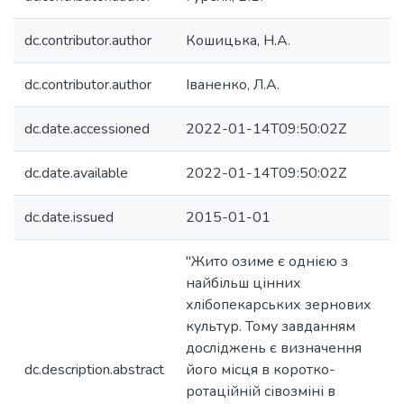
dc.contributor.author
Кошицька, Н.А.
dc.contributor.author
Іваненко, Л.А.
dc.date.accessioned
2022-01-14T09:50:02Z
dc.date.available
2022-01-14T09:50:02Z
dc.date.issued
2015-01-01
"Жито озиме є однією з
найбільш цінних
хлібопекарських зернових
культур. Тому завданням
досліджень є визначення
dc.description.abstract
його місця в коротко-
ротаційній сівозміні в