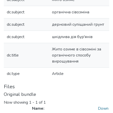
dc.subject
органічна сівозміна
dc.subject
дерновий супіщаний грунт
dc.subject
шкідлива дія бур'янів
Жито озиме в сівозміні за
dc.title
органічного способу
вирощування
dc.type
Article
Files
Original bundle
Now showing
1 - 1 of 1
Name:
Down