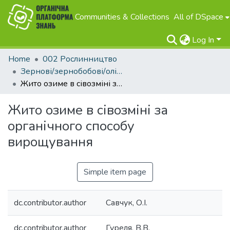
Communities & Collections
All of DSpace
Log In
Home
002 Рослинництво
Зернові/зернобобові/олійні
Жито озиме в сівозміні за органічного способу вирощування
Жито озиме в сівозміні за
органічного способу
вирощування
Simple item page
dc.contributor.author
Савчук, О.І.
dc.contributor.author
Гуреля, В.В.