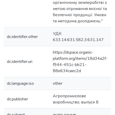
органічному землеробстві з
метою отримання якісної та
безпечної продукції. Умови
та методика досліджень."
УДК
dc.identifier.other
633.14:631.582.3:631.147
https://dspace.organic-
platform.org/items/18d34a2f-
dc.identifier.uri
f944-451c-bb21-
88e634caec2d
dc.language.iso
other
Агропромислове
dc.publisher
виробництво, выпуск 8
dc.subject
жито озиме