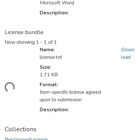
Microsoft Word
Description:
License bundle
Now showing
1 - 1 of 1
Name:
Down
license.txt
load
Size:
1.71 KB
Format:
ding...
Item-specific license agreed
upon to submission
Description:
Collections
Внутрішній ринок