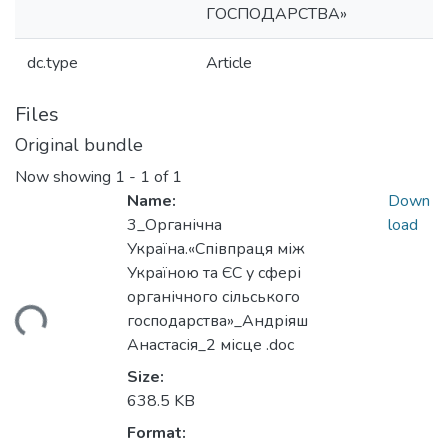
ГОСПОДАРСТВА»
dc.type
Article
Files
Original bundle
Now showing
1 - 1 of 1
Name:
Down
3_Органічна
load
Україна.«Співпраця між
Україною та ЄС у сфері
органічного сільського
ding...
господарства»_Андріяш
Анастасія_2 місце .doc
Size:
638.5 KB
Format: