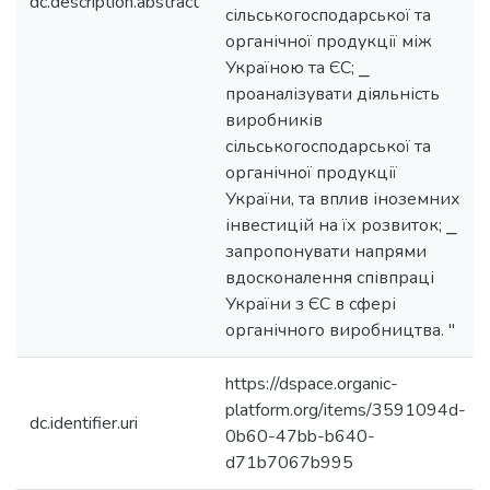
dc.description.abstract
сільськогосподарської та
органічної продукції між
Україною та ЄС; ⎯
проаналізувати діяльність
виробників
сільськогосподарської та
органічної продукції
України, та вплив іноземних
інвестицій на їх розвиток; ⎯
запропонувати напрями
вдосконалення співпраці
України з ЄС в сфері
органічного виробництва. "
https://dspace.organic-
platform.org/items/3591094d-
dc.identifier.uri
0b60-47bb-b640-
d71b7067b995