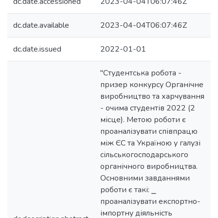
dc.date.accessioned
2023-04-04T06:07:46Z
dc.date.available
2023-04-04T06:07:46Z
dc.date.issued
2022-01-01
"Студентська робота -
призер конкурсу Органічне
виробництво та харчування
- очима студентів 2022 (2
місце). Метою роботи є
проаналізувати співпрацю
між ЄС та Україною у галузі
сільськогосподарського
органічного виробництва.
Основними завданнями
роботи є такі: ⎯
проаналізувати експортно-
імпортну діяльність