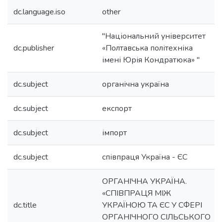
dc.language.iso
other
"Національний університет
dc.publisher
«Полтавська політехніка
імені Юрія Кондратюка» "
dc.subject
органічна україна
dc.subject
експорт
dc.subject
імпорт
dc.subject
співпраця Україна - ЄС
ОРГАНІЧНА УКРАЇНА.
«СПІВПРАЦЯ МІЖ
dc.title
УКРАЇНОЮ ТА ЄС У СФЕРІ
ОРГАНІЧНОГО СІЛЬСЬКОГО