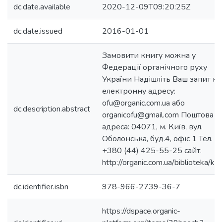
dc.date.available
2020-12-09T09:20:25Z
dc.date.issued
2016-01-01
Замовити книгу можна у
Федерації органічного руху
України Надішліть Ваш запит на
електронну адресу:
ofu@organic.com.ua або
dc.description.abstract
organicofu@gmail.com Поштова
адреса: 04071, м. Київ, вул.
Оболонська, буд.4, офіс 1 Тел.
+380 (44) 425-55-25 сайт:
http://organic.com.ua/biblioteka/knig
dc.identifier.isbn
978-966-2739-36-7
https://dspace.organic-