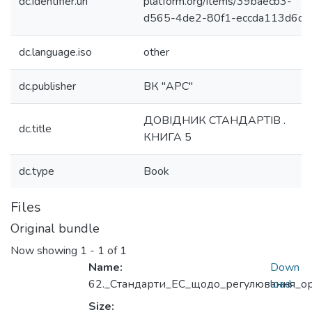
dc.identifier.uri
platform.org/items/39baecb3-
d565-4de2-80f1-eccda113d6d1
dc.language.iso
other
dc.publisher
ВК "АРС"
ДОВІДНИК СТАНДАРТІВ .
dc.title
КНИГА 5
dc.type
Book
Files
Original bundle
Now showing
1 - 1 of 1
Name:
Down
62._Стандарти_EС_щодо_регулювання_орг
load
Size: