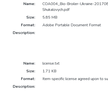
Name:
COA004_Bio-Broiler-Ukraine-201708
Shukalovych.pdf
Size:
5.85 MB
Format:
Adobe Portable Document Format
Description:
Name:
license.txt
Size:
1.71 KB
Format:
Item-specific license agreed upon to s
Description: