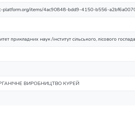
anic-platform.org/items/4ac90848-bdd9-4150-b556-a2bf6a00
тет прикладних наук /інститут сільського, лісового госпад
ОРГАНІЧНЕ ВИРОБНИЦТВО КУРЕЙ