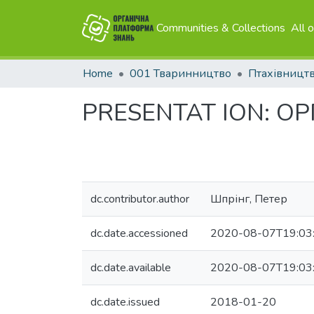
Communities & Collections
All 
Home
001 Тваринництво
Птахівницт
PRESENTAT ION: О
dc.contributor.author
Шпрінг, Петер
dc.date.accessioned
2020-08-07T19:03
dc.date.available
2020-08-07T19:03
dc.date.issued
2018-01-20