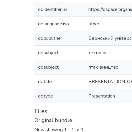
dc.identifier.uri
https://dspace.org
dc.language.iso
other
dc.publisher
Бернський універси
dc.subject
технології
dc.subject
птахівництво
dc.title
PRESENTAT ION: 
dc.type
Presentation
Files
Original bundle
Now showing
1 - 1 of 1