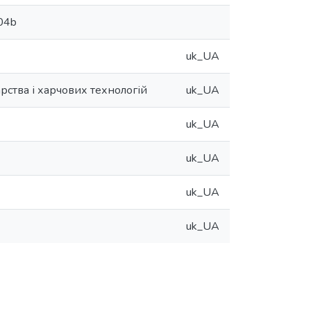
704b
uk_UA
арства і харчових технологій
uk_UA
uk_UA
uk_UA
uk_UA
uk_UA