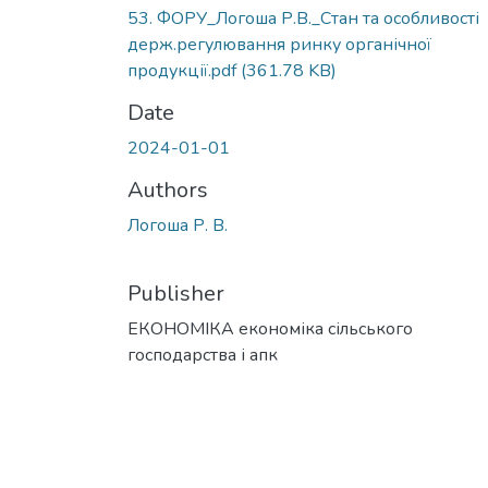
53. ФОРУ_Логоша Р.В._Стан та особливості
держ.регулювання ринку органічної
продукції.pdf
(361.78 KB)
Date
2024-01-01
Authors
Логоша Р. В.
Publisher
ЕКОНОМІКА економіка сільського
господарства і апк