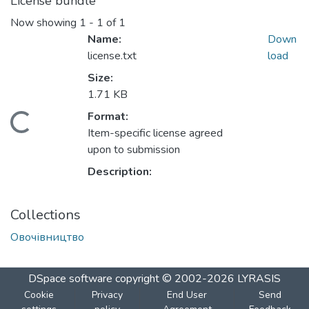
License bundle
Now showing
1 - 1 of 1
Name:
Down
license.txt
load
Size:
1.71 KB
Format:
Loading...
Item-specific license agreed
upon to submission
Description:
Collections
Овочівництво
DSpace software
copyright © 2002-2026
LYRASIS
Cookie
Privacy
End User
Send