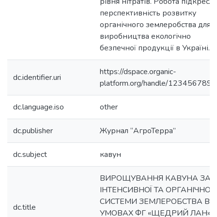
рівня нітратів. Робота підкресл
перспективність розвитку
органічного землеробства для
виробництва екологічно
безпечної продукції в Україні.
https://dspace.organic-
dc.identifier.uri
platform.org/handle/123456789/
dc.language.iso
other
dc.publisher
Журнал “АгроТерра”
dc.subject
кавун
ВИРОЩУВАННЯ КАВУНА ЗА
ІНТЕНСИВНОЇ ТА ОРГАНІЧНОЇ
СИСТЕМИ ЗЕМЛЕРОБСТВА В
dc.title
УМОВАХ ФГ «ЩЕДРИЙ ЛАН»