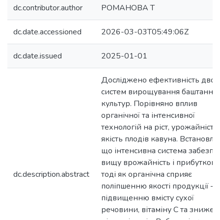
dc.contributor.author
РОМАНОВА Т
dc.date.accessioned
2026-03-03T05:49:06Z
dc.date.issued
2025-01-01
Досліджено ефективність двох
систем вирощування баштанни
культур. Порівняно вплив
органічної та інтенсивної
технологій на ріст, урожайність 
якість плодів кавуна. Встановле
що інтенсивна система забезпе
вищу врожайність і прибутковіс
dc.description.abstract
тоді як органічна сприяє
поліпшенню якості продукції —
підвищенню вмісту сухої
речовини, вітаміну С та зниже