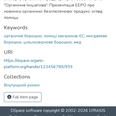
"Органічна Ініціатива". Презентація EEPO про
новинки органічної безглютенової продукії, огляд
полиць
Keywords
органічне борошно
,
полиці магазинів
,
ЄС
,
мигдалеве
борошно
,
цільнозернове борошно
,
мед
URI
https://dspace.organic-
platform.org/handle/123456789/999
Collections
Внутрішній ринок
Full item page
DSpace software
copyright © 2002-2026
LYRASIS