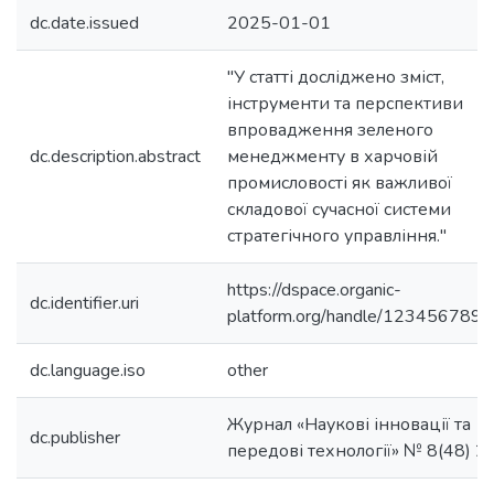
dc.date.issued
2025-01-01
"У статті досліджено зміст,
інструменти та перспективи
впровадження зеленого
dc.description.abstract
менеджменту в харчовій
промисловості як важливої
складової сучасної системи
стратегічного управління."
https://dspace.organic-
dc.identifier.uri
platform.org/handle/123456789/
dc.language.iso
other
Журнал «Наукові інновації та
dc.publisher
передові технології» № 8(48) 2