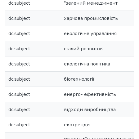
dc.subject
"зелений менеджмент
dc.subject
харчова промисловість
dc.subject
екологічне управління
dc.subject
сталий розвиток
dc.subject
екологічна політика
dc.subject
біотехнології
dc.subject
енерго- ефективність
dc.subject
відходи виробництва
dc.subject
екотренди.