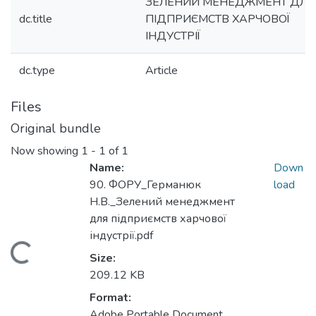
ЗЕЛЕНИЙ МЕНЕДЖМЕНТ ДЛЯ
dc.title
ПІДПРИЄМСТВ ХАРЧОВОЇ
ІНДУСТРІЇ
dc.type
Article
Files
Original bundle
Now showing
1 - 1 of 1
Name:
Down
90. ФОРУ_Германюк
load
Н.В._Зелений менеджмент
для підприємств харчової
індустрії.pdf
Loading...
Size:
209.12 KB
Format:
Adobe Portable Document