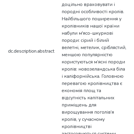
доцільно враховувати і
породні особливості кролів.
Найбільшого поширення у
кролівників нашої країни
набули м'ясо-шкуркові
породи: сірий і білий
велетні, метелик, сріблястий,
dc.description.abstract
меншою популярністю
користуються м’ясні породи
кролів: новозеландська біла
і каліфорнійська. Головною
перевагою кролівництва є
економія площ та
відсутність капітальних
приміщень для
вирощування поголів’я
кролів, у сучасному
кролівництві
застосовуються системи