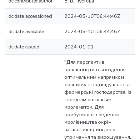
dc.contributor.author
З. В. Пустова
dc.date.accessioned
2024-05-10T06:44:46Z
dc.date.available
2024-05-10T06:44:46Z
dc.date.issued
2024-01-01
"Для перспектив
кролівництва сьогодення
оптимальним напрямком
розвитку є індивідуальні та
фермерські господарства, із
середнім поголів’ям
кролематок. Для
прибуткового ведення
кролівництва окрім
загальних принципів
утримання та вирощування,