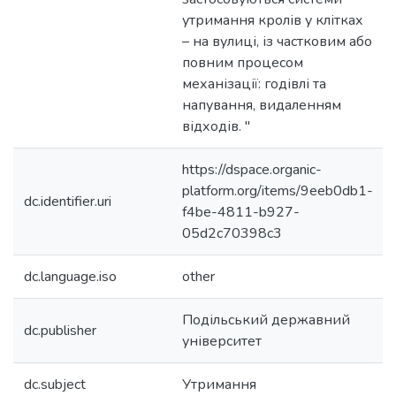
утримання кролів у клітках
– на вулиці, із частковим або
повним процесом
механізації: годівлі та
напування, видаленням
відходів. "
https://dspace.organic-
platform.org/items/9eeb0db1-
dc.identifier.uri
f4be-4811-b927-
05d2c70398c3
dc.language.iso
other
Подільський державний
dc.publisher
університет
dc.subject
Утримання