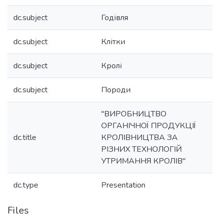
dc.subject
Годівля
dc.subject
Клітки
dc.subject
Кролі
dc.subject
Породи
"ВИРОБНИЦТВО
ОРГАНІЧНОЇ ПРОДУКЦІЇ
dc.title
КРОЛІВНИЦТВА ЗА
РІЗНИХ ТЕХНОЛОГІЙ
УТРИМАННЯ КРОЛІВ"
dc.type
Presentation
Files