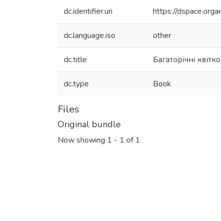
dc.identifier.uri
https://dspace.or
dc.language.iso
other
dc.title
Багаторічні квіт
dc.type
Book
Files
Original bundle
Now showing
1 - 1 of 1