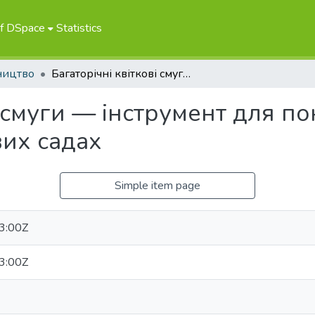
of DSpace
Statistics
ництво
Багаторічні квіткові смуги — інструмент для покращення контролю шкідників у фруктових садах
ві смуги — інструмент для 
вих садах
Simple item page
3:00Z
3:00Z