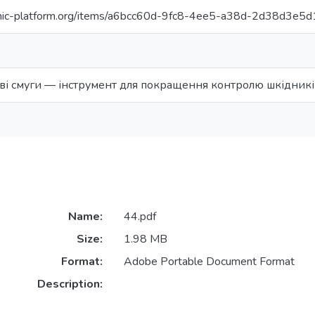
ganic-platform.org/items/a6bcc60d-9fc8-4ee5-a38d-2d38d3e5
кові смуги — інструмент для покращення контролю шкідникі
Name:
44.pdf
Size:
1.98 MB
Format:
Adobe Portable Document Format
Description: