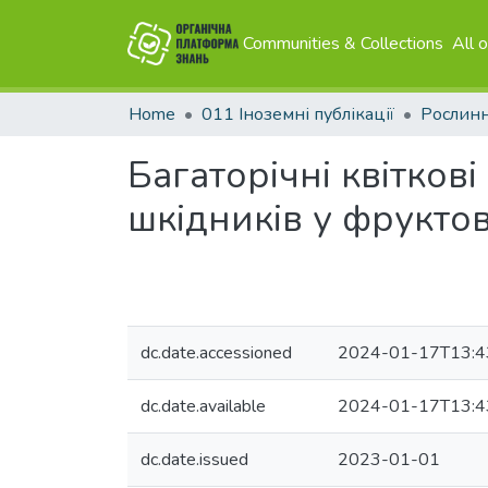
Communities & Collections
All 
Home
011 Іноземні публікації
Рослин
Багаторічні квітко
шкідників у фрукто
dc.date.accessioned
2024-01-17T13:4
dc.date.available
2024-01-17T13:4
dc.date.issued
2023-01-01