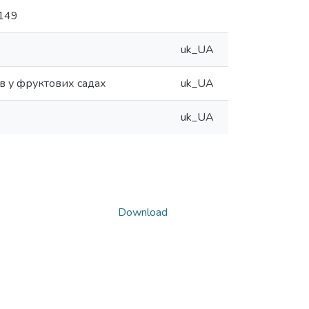
d149
uk_UA
в у фруктових садах
uk_UA
uk_UA
Download