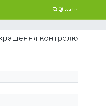
Log In
покращення контролю