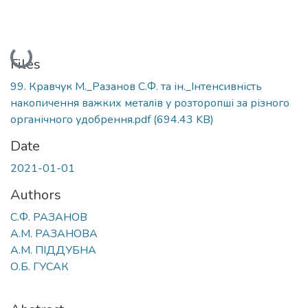
Loading...
Files
99. Кравчук М._Разанов С.Ф. та ін._Інтенсивність
накопичення важких металів у розторопші за різного
органічного удобрення.pdf
(694.43 KB)
Date
2021-01-01
Authors
С.Ф. РАЗАНОВ
А.М. РАЗАНОВА
А.М. ПІДДУБНА
О.Б. ГУСАК