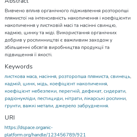
Abstract
Вивчено вплив органічного підживлення розторопші
плямистої на інтенсивність накопичення і коефіцієнти
накопичення у листковій масі та насінні свинцю,
кадмію, цинку та міді. Використання органічних
добрив у рослинництві є важливим заходом у
збільшенні обсягів виробництва продукції та
підвищення її якості.
Keywords
листкова маса
,
насіння
,
розторопша плямиста
,
свинець
,
кадмій
,
цинк
,
мідь
,
коефіцієнт накопичення
,
коефіцієнт небезпеки
,
перегній
,
дефекат
,
сидерати
,
радіонукліди
,
пестициди
,
нітрати
,
лікарські рослини
,
грунти
,
важкі метали
,
джерело забруднення.
URI
https://dspace.organic-
platform.org/handle/123456789/921