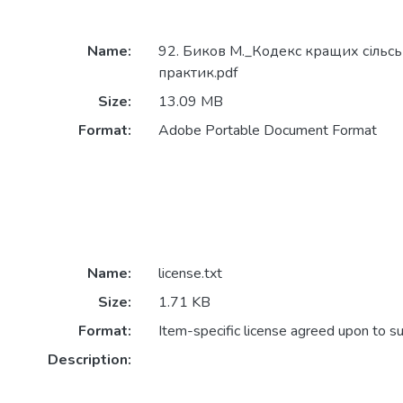
Name:
92. Биков М._Кодекс кращих сільс
практик.pdf
Size:
13.09 MB
Format:
Adobe Portable Document Format
Name:
license.txt
Size:
1.71 KB
Format:
Item-specific license agreed upon to s
Description: