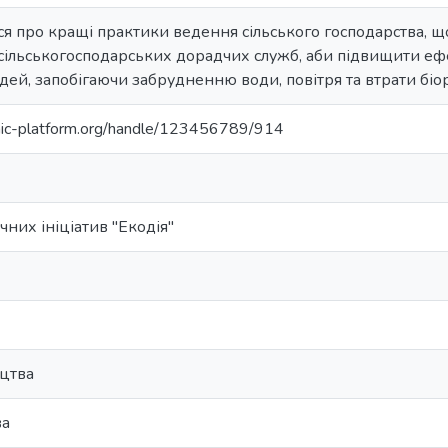
ься про кращі практики ведення сільського господарства, щ
сільськогосподарських дорадчих служб, аби підвищити ефе
юдей, запобігаючи забрудненню води, повітря та втрати біо
anic-platform.org/handle/123456789/914
чних ініціатив "Екодія"
цтва
ва