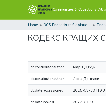
Communities & Collections
All 
Home
005 Екологія та біорізноманіття
КОДЕКС КРАЩИХ 
dc.contributor.author
Марія Дячук
dc.contributor.author
Анна Даниляк
dc.date.accessioned
2025-09-30T19:3
dc.date.issued
2022-01-01