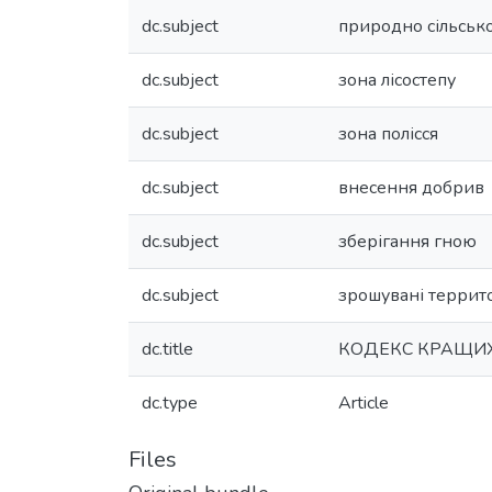
dc.subject
природно сільськ
dc.subject
зона лісостепу
dc.subject
зона полісся
dc.subject
внесення добрив
dc.subject
зберігання гною
dc.subject
зрошувані террито
dc.title
КОДЕКС КРАЩИХ
dc.type
Article
Files