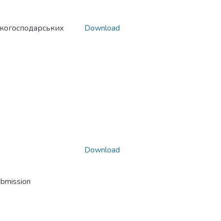
ькогосподарських
Download
Download
ubmission