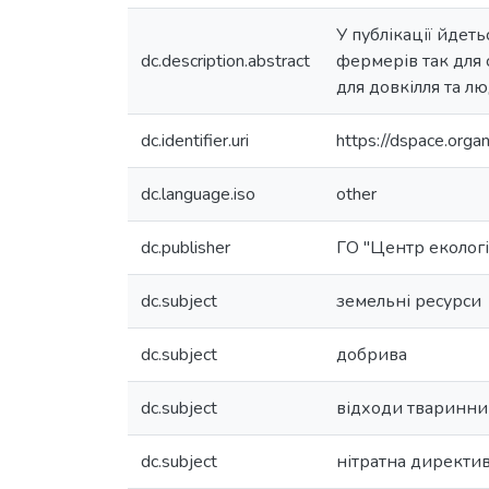
У публікації йдет
dc.description.abstract
фермерів так для 
для довкілля та л
dc.identifier.uri
https://dspace.org
dc.language.iso
other
dc.publisher
ГО "Центр екологі
dc.subject
земельні ресурси
dc.subject
добрива
dc.subject
відходи тваринни
dc.subject
нітратна директи