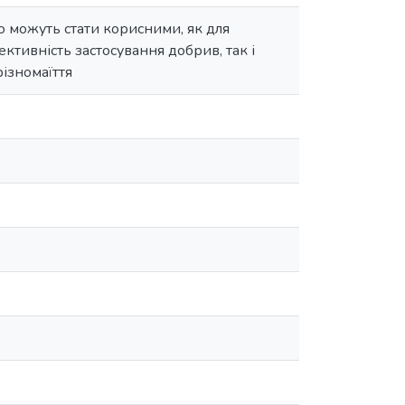
о можуть стати корисними, як для
ктивність застосування добрив, так і
різномаїття