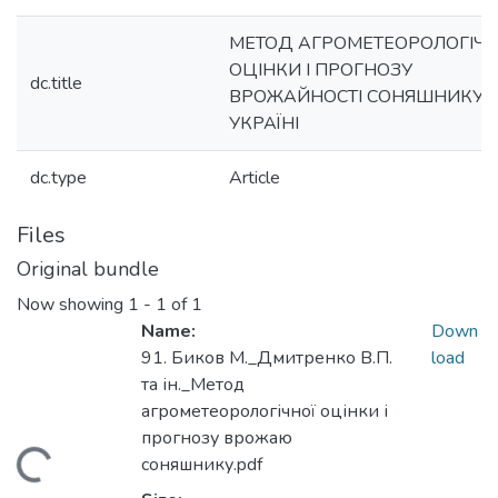
МЕТОД АГРОМЕТЕОРОЛОГІЧН
ОЦІНКИ І ПРОГНОЗУ
dc.title
ВРОЖАЙНОСТІ СОНЯШНИКУ 
УКРАЇНІ
dc.type
Article
Files
Original bundle
Now showing
1 - 1 of 1
Name:
Down
91. Биков М._Дмитренко В.П.
load
та ін._Метод
агрометеорологічної оцінки і
прогнозу врожаю
Loading...
соняшнику.pdf