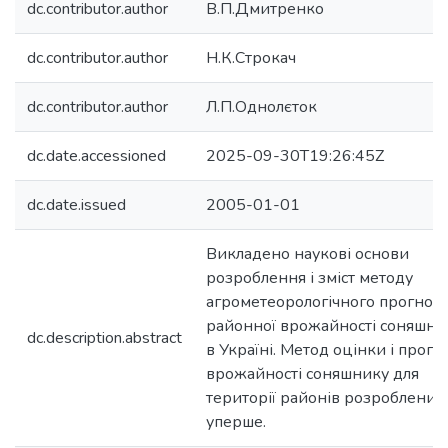
dc.contributor.author
В.П.Дмитренко
dc.contributor.author
Н.К.Строкач
dc.contributor.author
Л.П.Однолєток
dc.date.accessioned
2025-09-30T19:26:45Z
dc.date.issued
2005-01-01
Викладено наукові основи
розроблення і зміст методу
агрометеорологічного прогноз
районної врожайності соняшни
dc.description.abstract
в Україні. Метод оцінки і прогн
врожайності соняшнику для
території районів розроблений
уперше.