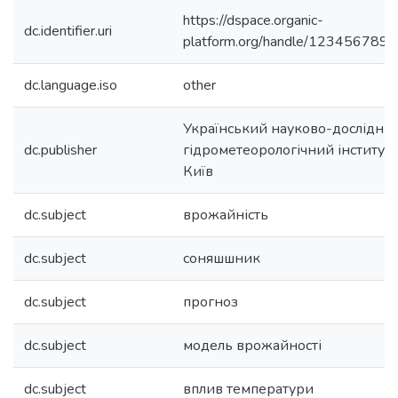
https://dspace.organic-
dc.identifier.uri
platform.org/handle/123456789/
dc.language.iso
other
Український науково-дослідни
dc.publisher
гідрометеорологічний інститут,
Київ
dc.subject
врожайність
dc.subject
соняшшник
dc.subject
прогноз
dc.subject
модель врожайності
dc.subject
вплив температури