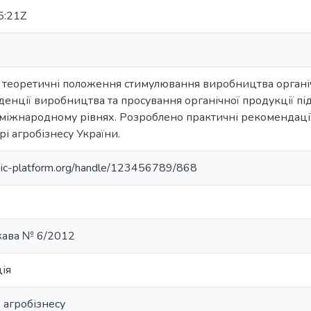
5:21Z
о теоретичні положення стимулювання виробництва органіч
нденції виробництва та просування органічної продукції п
 міжнародному рівнях. Розроблено практичні рекомендації
рі агробізнесу України.
anic-platform.org/handle/123456789/868
жава № 6/2012
ія
 агробізнесу