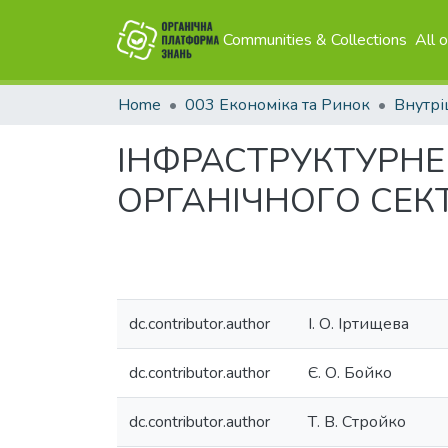
Communities & Collections
All 
Home
003 Економіка та Ринок
Внутрі
ІНФРАСТРУКТУРНЕ
ОРГАНІЧНОГО СЕК
dc.contributor.author
І. О. Іртищева
dc.contributor.author
Є. О. Бойко
dc.contributor.author
Т. В. Стройко