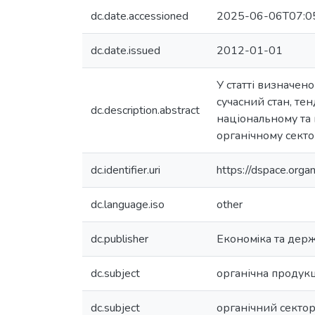
dc.date.accessioned
2025-06-06T07:0
dc.date.issued
2012-01-01
У статті визначен
сучасний стан, те
dc.description.abstract
національному та
органічному секто
dc.identifier.uri
https://dspace.org
dc.language.iso
other
dc.publisher
Економiка та дер
dc.subject
органічна продукц
dc.subject
органічний сектор