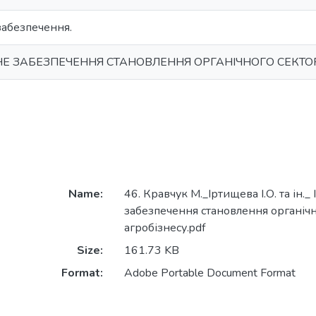
забезпечення.
НЕ ЗАБЕЗПЕЧЕННЯ СТАНОВЛЕННЯ ОРГАНІЧНОГО СЕКТО
Name:
46. Кравчук М._Іртищева І.О. та ін.
забезпечення становлення органічн
агробізнесу.pdf
Size:
161.73 KB
Format:
Adobe Portable Document Format