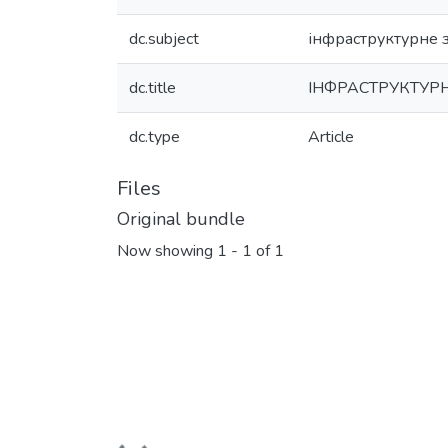
dc.subject
інфраструктурне 
dc.title
ІНФРАСТРУКТУР
dc.type
Article
Files
Original bundle
Now showing
1 - 1 of 1