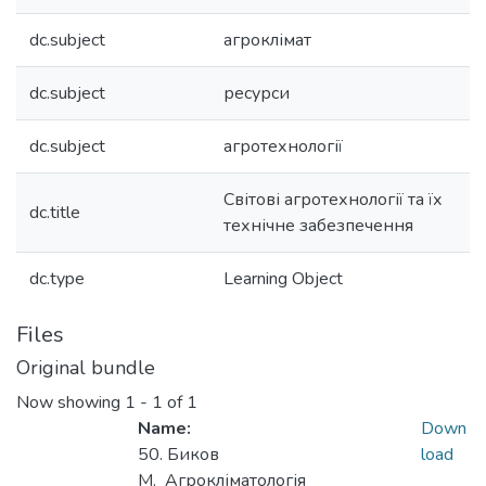
dc.subject
агроклімат
dc.subject
ресурси
dc.subject
агротехнології
Світові агротехнології та їх
dc.title
технічне забезпечення
dc.type
Learning Object
Files
Original bundle
Now showing
1 - 1 of 1
Name:
Down
50. Биков
load
М._Агрокліматологія