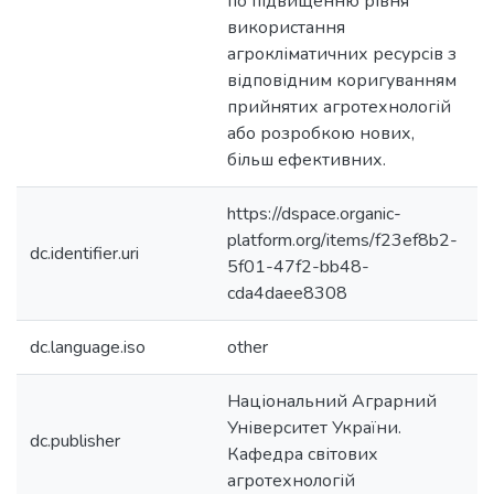
по підвищенню рівня
використання
агрокліматичних ресурсів з
відповідним коригуванням
прийнятих агротехнологій
або розробкою нових,
більш ефективних.
https://dspace.organic-
platform.org/items/f23ef8b2-
dc.identifier.uri
5f01-47f2-bb48-
cda4daee8308
dc.language.iso
other
Національний Аграрний
Університет України.
dc.publisher
Кафедра світових
агротехнологій