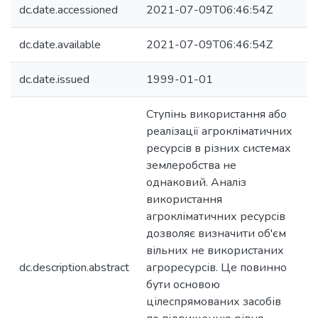
dc.date.accessioned
2021-07-09T06:46:54Z
dc.date.available
2021-07-09T06:46:54Z
dc.date.issued
1999-01-01
Ступінь використання або
реалізації агрокліматичних
ресурсів в різних системах
землеробства не
однаковий. Аналіз
використання
агрокліматичних ресурсів
дозволяє визначити об'єм
вільних не використаних
dc.description.abstract
агроресурсів. Це повинно
бути основою
цілеспрямованих засобів