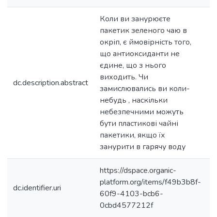
Коли ви занурюєте
пакетик зеленого чаю в
окріп, є ймовірність того,
що антиоксиданти не
єдине, що з нього
виходить. Чи
dc.description.abstract
замислювались ви коли-
небудь , наскільки
небезпечними можуть
бути пластикові чайні
пакетики, якщо їх
занурити в гарячу воду
https://dspace.organic-
platform.org/items/f49b3b8f-
dc.identifier.uri
60f9-4103-bcb6-
0cbd4577212f