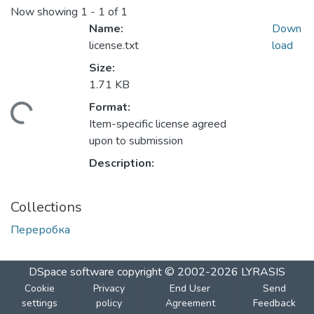
Now showing
1 - 1 of 1
Name:
Down
license.txt
load
Size:
1.71 KB
Format:
Loading...
Item-specific license agreed
upon to submission
Description:
Collections
Переробка
DSpace software
copyright © 2002-2026
LYRASIS
Cookie
Privacy
End User
Send
settings
policy
Agreement
Feedback