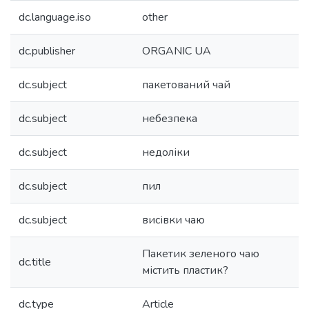
dc.language.iso
other
dc.publisher
ORGANIC UA
dc.subject
пакетований чай
dc.subject
небезпека
dc.subject
недоліки
dc.subject
пил
dc.subject
висівки чаю
Пакетик зеленого чаю
dc.title
містить пластик?
dc.type
Article