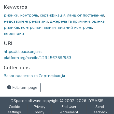
Keywords
ризики
,
контроль
,
сертифікація
,
ланцюг постачання
,
недозволені речовини
,
джерела та причини
,
оцінка
ризиків
,
контрольні візити
,
виїзний контроль
,
перевірки
URI
https://dspace.organic-
platform.org/handle/123456789/933
Collections
Законодавство та Сертифікація
Full item page
DSpace software
copyright © 2002-2026
LYRASIS
Cookie
Privacy
End User
Send
settings
policy
Agreement
Feedback