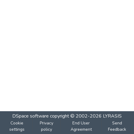
DSpace software
copyright © 2002-2026
LYRASIS
Cookie
Privacy
End User
Send
settings
policy
Agreement
Feedback