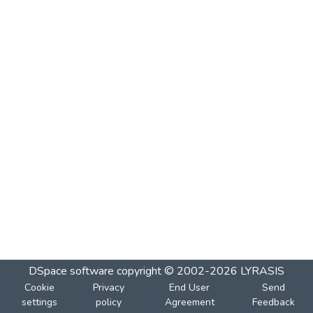
DSpace software
copyright © 2002-2026
LYRASIS
Cookie
Privacy
End User
Send
settings
policy
Agreement
Feedback