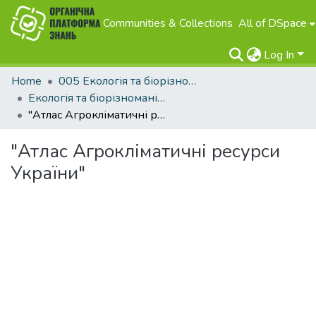
Communities & Collections
All of DSpace
Log In
Home
005 Екологія та біорізноманіття
Екологія та біорізноманіття
"Атлас Агрокліматичні ресурси України"
"Атлас Агрокліматичні ресурси
України"
Loading...