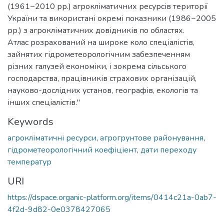
(1961−2010 рр.) агрокліматичних ресурсів території
України та використані окремі показники (1986−2005
рр.) з агрокліматичних довідників по областях.
Атлас розрахований на широке коло спеціалістів,
зайнятих гідрометеорологічним забезпеченням
різних галузей економіки, і зокрема сільського
господарства, працівників страхових організацій,
науково-дослідних установ, географів, екологів та
інших спеціалістів."
Keywords
агрокліматичні ресурси
,
агрогрунтове районування
,
гідрометеорологічний коефіціент
,
дати переходу
температур
URI
https://dspace.organic-platform.org/items/0414c21a-0ab7-
4f2d-9d82-0e0378427065