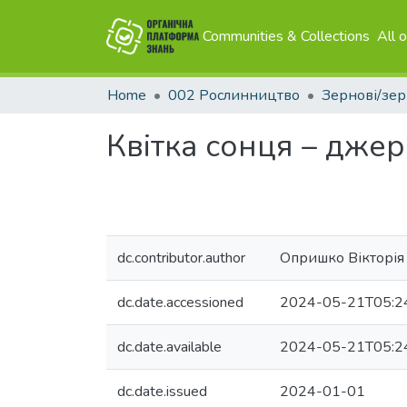
Communities & Collections
All 
Home
002 Рослинництво
Квітка сонця – джер
dc.contributor.author
Опришко Вікторія
dc.date.accessioned
2024-05-21T05:2
dc.date.available
2024-05-21T05:2
dc.date.issued
2024-01-01