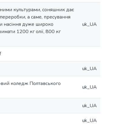
йними культурами, соняшник дає
і переробки, а саме, пресування
ки насіння дуже широко
uk_UA
имати 1200 кг олії, 800 кг
f
uk_UA
овий коледж Полтавського
uk_UA
uk_UA
uk_UA