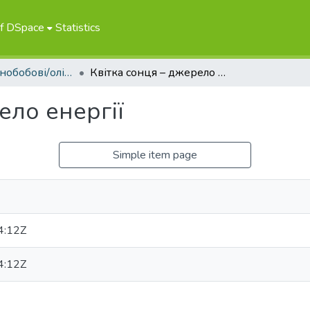
of DSpace
Statistics
Зернові/зернобобові/олійні
Квітка сонця – джерело енергії
ело енергії
Simple item page
4:12Z
4:12Z