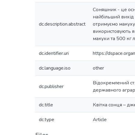
Соняшник - це осн
найбільший вихід о
dc.description.abstract
отримуємо макуху,
використовують як
макухи та 500 кг 
dc.identifier.uri
https://dspace.org
dc.language.iso
other
Відокремлений ст
dc.publisher
державного аграр
dc.title
Квітка сонця – дж
dc.type
Article