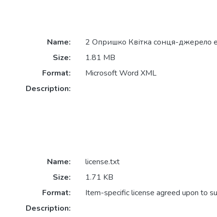
Name:
2 Опришко Квітка сонця-джерело ен
Size:
1.81 MB
Format:
Microsoft Word XML
Description:
Name:
license.txt
Size:
1.71 KB
Format:
Item-specific license agreed upon to s
Description: