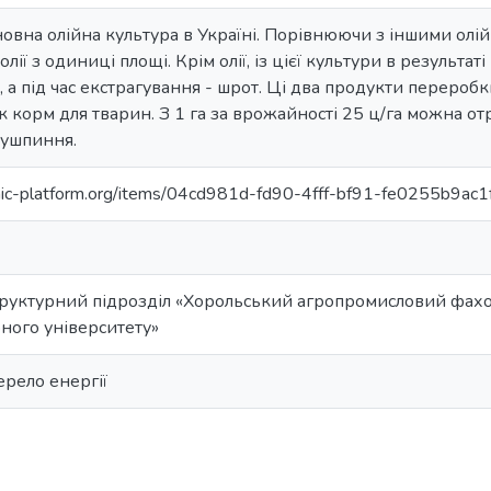
овна олійна культура в Україні. Порівнюючи з іншими олі
лії з одиниці площі. Крім олії, із цієї культури в результат
 а під час екстрагування - шрот. Ці два продукти перероб
 корм для тварин. З 1 га за врожайності 25 ц/га можна отр
лушпиння.
anic-platform.org/items/04cd981d-fd90-4fff-bf91-fe0255b9ac1
руктурний підрозділ «Хорольський агропромисловий фах
ного університету»
ерело енергії