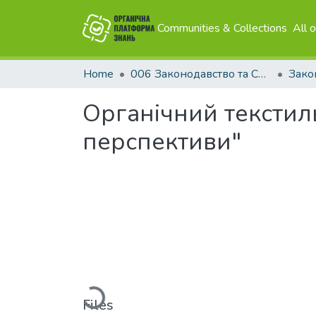
Communities & Collections
All 
Home
006 Законодавство та Сертифікація
Органічний текстиль
перспективи"
Loading...
Files