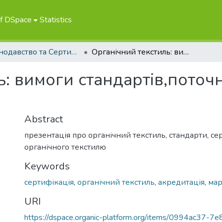
of DSpace
Statistics
Законодавство та Сертифікація
Органічний текстиль: вимоги стандартів,поточний стан, перспективи"
: вимоги стандартів,поточн
Abstract
презентація про органічний текстиль, стандарти, с
органічного текстилю
Keywords
сертифікація
,
органічний текстиль
,
акредитація
,
мар
URI
https://dspace.organic-platform.org/items/0994ac37-