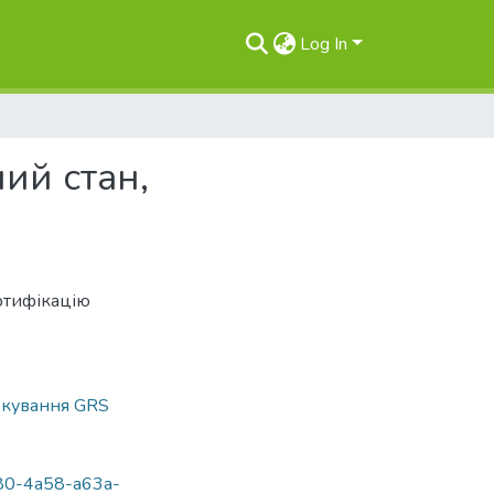
Log In
ий стан,
ертифікацію
кування GRS
7e80-4a58-a63a-