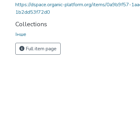
https://dspace.organic-platform.org/items/0a9b9f57-1
1b2dd53f72d0
Collections
Інше
Full item page