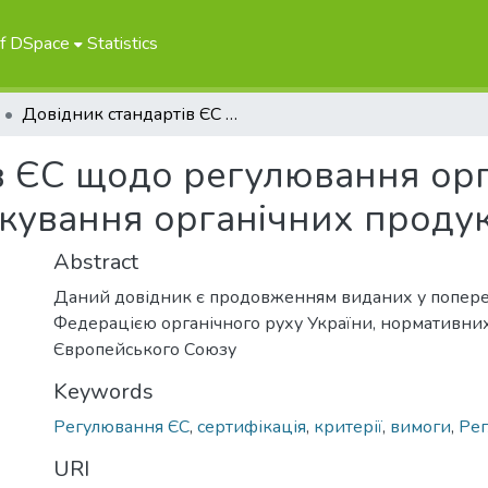
of DSpace
Statistics
Довідник стандартів ЄС щодо регулювання органічного виробництва та маркування органічних продуктів (Книга 8)
в ЄС щодо регулювання ор
кування органічних продукт
Abstract
Даний довідник є продовженням виданих у попере
Федерацією органічного руху України, нормативни
Європейського Союзу
Keywords
Регулювання ЄС
,
сертифікація
,
критерії
,
вимоги
,
Рег
URI