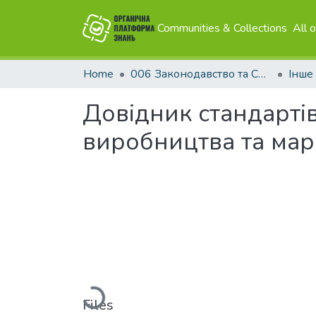
Communities & Collections
All 
Home
006 Законодавство та Сертифікація
Інше
Довідник стандарті
виробництва та мар
Loading...
Files