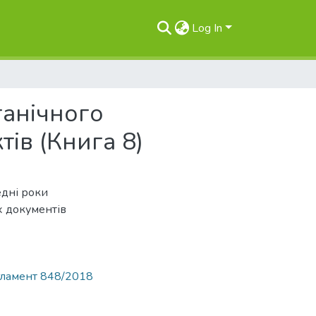
Log In
ганічного
ів (Книга 8)
дні роки
х документів
ламент 848/2018