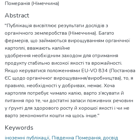
Померанія (Німеччина)
Abstract
"Публікація висвітлює результати дослідів з
органічного землеробства (Німеччина). Багато
фермерів, що займаються вирощуванням органічної
картоплі, вважають калійне
удобрення необхідним заходом для отримання
продукту стабільно високої якості та врожайності.
Якщо керуватися положеннями EU-VO 834 (Постанова
ЄС щодо органічног вирощування/виробництва), то, я
правило, необхідності у добривах, немає. Хоча
картопля потребує чимало калію, варто з’ясувати й
питання про те, чи достатні запаси поживних речовин
у ґрунті для здорового росту й хорошої якості і чи не
варто зекономити кошти на щось інше."
Keywords
іноземні публікації
,
Південна Померанія
,
досвід