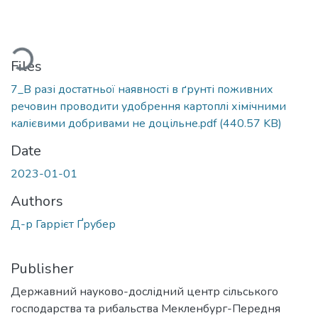
ading...
Files
7_В разі достатньої наявності в ґрунті поживних
речовин проводити удобрення картоплі хімічними
калієвими добривами не доцільне.pdf
(440.57 KB)
Date
2023-01-01
Authors
Д-р Гаррієт Ґрубер
Publisher
Державний науково-дослідний центр сільського
господарства та рибальства Мекленбург-Передня