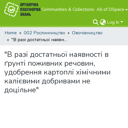
Communities & Collections
All of DSpace
Log In
Home
002 Рослинництво
Овочівництво
"В разі достатньої наявності в ґрунті поживних речовин, удобрення картоплі хімічними калієвими добривами не доцільне"
"В разі достатньої наявності в
ґрунті поживних речовин,
удобрення картоплі хімічними
калієвими добривами не
доцільне"