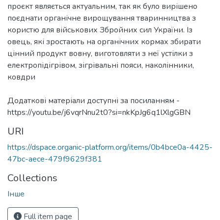
проєкт являється актуальним, так як було вирішено
поєднати органічне вирощування тваринництва з
користю для військових Збройних сил України. Із
овець, які зростають на органічних кормах збирати
цінний продукт вовну, виготовляти з неї устілки з
електропідігрівом, зігрівальні пояси, наколінники,
ковдри
Додаткові матеріали доступні за посиланням -
https://youtu.be/j6vqrNnu2t0?si=nkKpJg6q1lXlgGBN
URI
https://dspace.organic-platform.org/items/0b4bce0a-4425-
47bc-aece-479f9629f381
Collections
Інше
Full item page