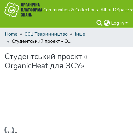
Communities & Collections
All of DSpace
Log In
Home
001 Тваринництво
Інше
Студентський проєкт « ОrganicHeat для ЗСУ»
Студентський проєкт «
ОrganicHeat для ЗСУ»
Loading...