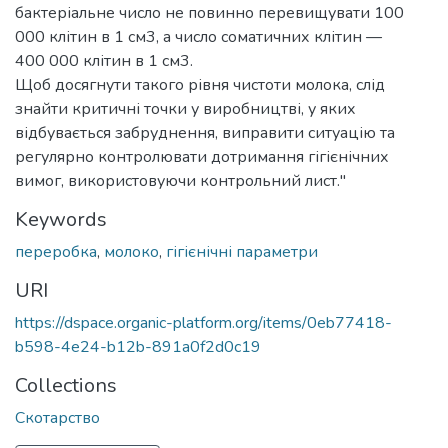
бактеріальне число не повинно перевищувати 100
000 клітин в 1 см3, а число соматичних клітин —
400 000 клітин в 1 см3.
Щоб досягнути такого рівня чистоти молока, слід
знайти критичні точки у виробництві, у яких
відбувається забруднення, виправити ситуацію та
регулярно контролювати дотримання гігієнічних
вимог, використовуючи контрольний лист."
Keywords
переробка
,
молоко
,
гігієнічні параметри
URI
https://dspace.organic-platform.org/items/0eb77418-
b598-4e24-b12b-891a0f2d0c19
Collections
Скотарство