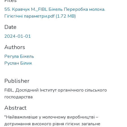
ading...
Files
55. Кравчук М._FIBL Бікель Переробка молока.
Гігієгічні параметри.pdf
(1.72 MB)
Date
2024-01-01
Authors
Регула Бікель
Руслан Білик
Publisher
FiBL, Дослідний Інститут органічного сільського
господарства
Abstract
"Найважливіше у молочному виробництві –
дотримання високого рівня гігієни: загальне