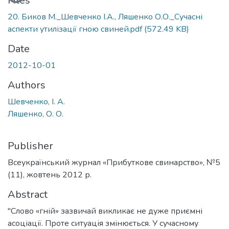
Loading...
Files
20. Биков М._Шевченко І.А., Ляшенко О.О._Сучасні
аспекти утилізації гною свиней.pdf
(572.49 KB)
Date
2012-10-01
Authors
Шевченко, І. А.
Ляшенко, О. О.
Publisher
Всеукраїнський журнал «Прибуткове свинарство», №5
(11), жовтень 2012 р.
Abstract
"Слово «гній» зазвичай викликає не дуже приємні
асоціації. Проте ситуація змінюється. У сучасному