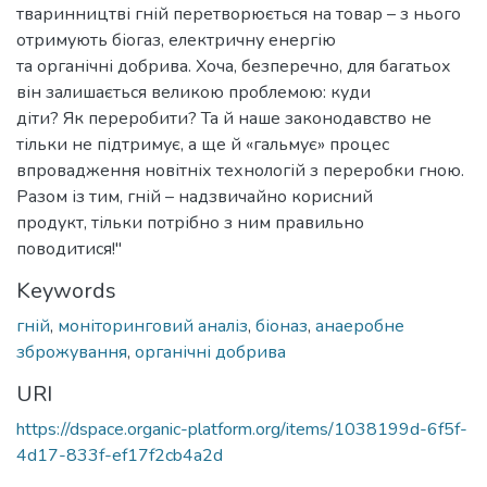
тваринництві гній перетворюється на товар – з нього
отримують біогаз, електричну енергію
та органічні добрива. Хоча, безперечно, для багатьох
він залишається великою проблемою: куди
діти? Як переробити? Та й наше законодавство не
тільки не підтримує, а ще й «гальмує» процес
впровадження новітніх технологій з переробки гною.
Разом із тим, гній – надзвичайно корисний
продукт, тільки потрібно з ним правильно
поводитися!"
Keywords
гній
,
моніторинговий аналіз
,
біоназ
,
анаеробне
зброжування
,
органічні добрива
URI
https://dspace.organic-platform.org/items/1038199d-6f5f-
4d17-833f-ef17f2cb4a2d