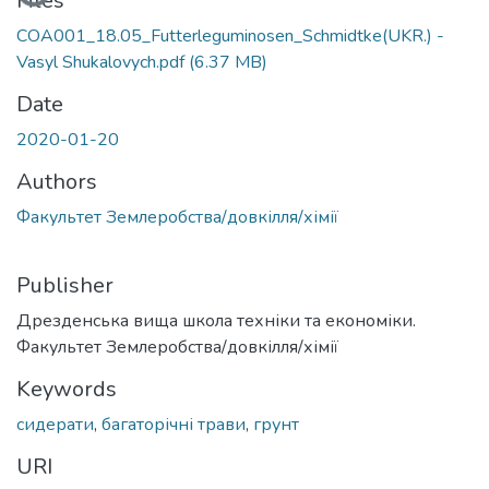
Files
COA001_18.05_Futterleguminosen_Schmidtke(UKR.) -
Vasyl Shukalovych.pdf
(6.37 MB)
Date
2020-01-20
Authors
Факультет Землеробства/довкілля/хімії
Publisher
Дрезденська вища школа техніки та економіки.
Факультет Землеробства/довкілля/хімії
Keywords
сидерати
,
багаторічні трави
,
грунт
URI