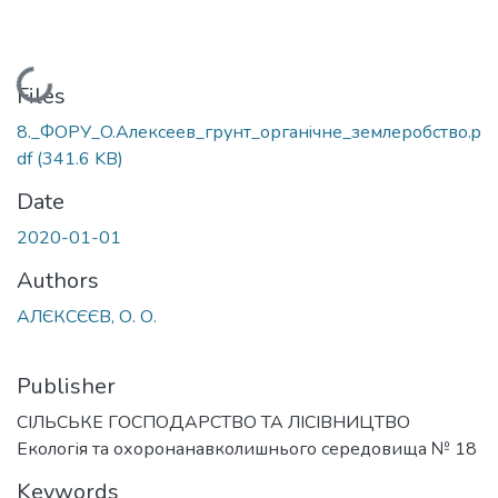
Loading...
Files
8._ФОРУ_O.Алексеев_грунт_органiчне_землеробство.p
df
(341.6 KB)
Date
2020-01-01
Authors
АЛЄКСЄЄВ, О. О.
Publisher
СІЛЬСЬКЕ ГОСПОДАРСТВО ТА ЛІСІВНИЦТВО
Екологія та охоронанавколишнього середовища № 18
Keywords