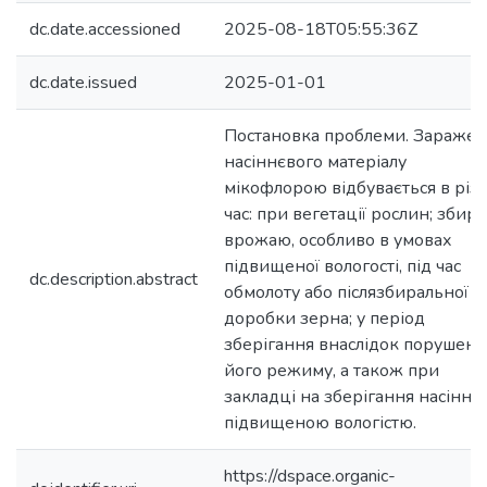
dc.date.accessioned
2025-08-18T05:55:36Z
dc.date.issued
2025-01-01
Постановка проблеми. Зараже
насіннєвого матеріалу
мікофлорою відбувається в різ
час: при вегетації рослин; збир
врожаю, особливо в умовах
підвищеної вологості, під час
dc.description.abstract
обмолоту або післязбиральної
доробки зерна; у період
зберігання внаслідок порушенн
його режиму, а також при
закладці на зберігання насіння 
підвищеною вологістю.
https://dspace.organic-