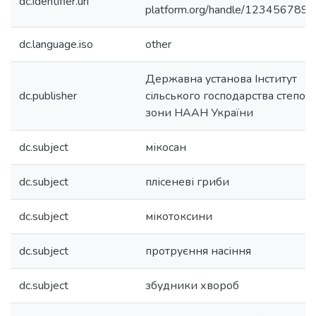
dc.identifier.uri
platform.org/handle/123456789/
dc.language.iso
other
Державна установа Інститут
dc.publisher
сільського господарства степово
зони НААН України
dc.subject
мікосан
dc.subject
плісеневі гриби
dc.subject
мікотоксини
dc.subject
протруєння насіння
dc.subject
збудники хвороб