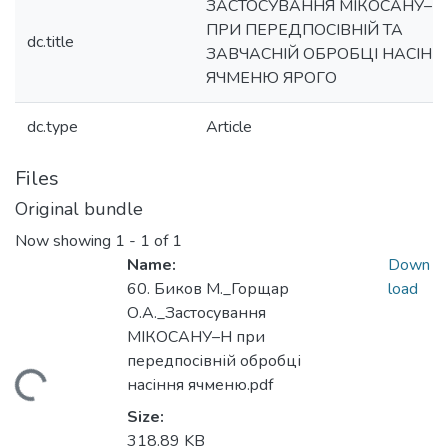
ЗАСТОСУВАННЯ МІКОСАНУ–Н
ПРИ ПЕРЕДПОСІВНІЙ ТА
dc.title
ЗАВЧАСНІЙ ОБРОБЦІ НАСІНН
ЯЧМЕНЮ ЯРОГО
dc.type
Article
Files
Original bundle
Now showing
1 - 1 of 1
Name:
Down
60. Биков М._Горщар
load
О.А._Застосування
МІКОСАНУ–Н при
передпосівній обробці
Loading...
насіння ячменю.pdf
Size:
318.89 KB