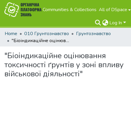
Communities & Collections
All of DSpace
Log In
Home
010 Грунтознавство
Грунтознавство
"Біоіндикаційне оцінювання токсичності ґрунтів у зоні впливу військової діяльності"
"Біоіндикаційне оцінювання
токсичності ґрунтів у зоні впливу
військової діяльності"