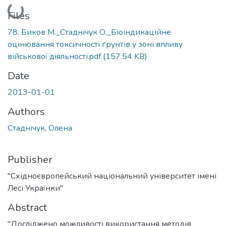
Loading...
Files
78. Биков М._Стаднічук О._Біоіндикаційне
оцінювання токсичності ґрунтів у зоні впливу
військової діяльності.pdf
(157.54 KB)
Date
2013-01-01
Authors
Стаднічук, Олена
Publisher
"Східноєвропейський національний університет імені
Лесі Українки"
Abstract
"Досліджено можливості використання методів