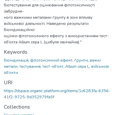
біотестування для оцінювання фітотоксичності
забрудне-
ного важкими металами ґрунту в зоні впливу
військової діяльності. Наведено результати
біоіндикаційної
оцінки фітотоксичного ефекту з використанням тест-
об’єкта Allium cepa L (цибуля звичайна)."
Keywords
біоіндикація
,
фітотоксичний ефект
,
ґрунти
,
важкі
метали
,
тестування
,
тест-об’єкт
,
Allium cepa L
,
військові
об’єкти
URI
https://dspace.organic-platform.org/items/1c6283fa-6356-
41f2-9725-9d352979fa5f
Collections