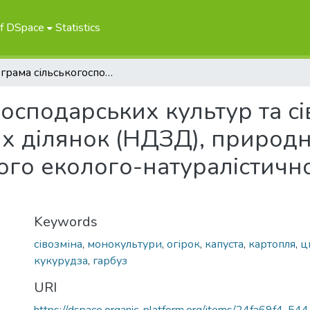
of DSpace
Statistics
Інфограма сільськогосподарських культур та сівозмін навчально-дослідних земельних ділянок (НДЗД), природничих та біологічних об’єктів Національного еколого-натуралістичного центру учнівської молоді
осподарських культур та с
х ділянок (НДЗД), природн
ного еколого-натуралістичн
Keywords
сівозміна
,
монокультури
,
огірок
,
капуста
,
картопля
,
ц
кукурудза
,
гарбуз
URI