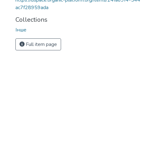
https://dspace.organic-platform.org/items/24fa69f4-5
ac7f28959ada
Collections
Інше
Full item page