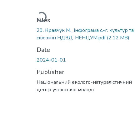
Loading...
Files
29. Кравчук М._Інфограма с.-г. культур та
сівозмін НДЗД-НЕНЦУМ.pdf
(2.12 MB)
Date
2024-01-01
Publisher
Національний еколого-натуралістичний
центр учнівської молоді