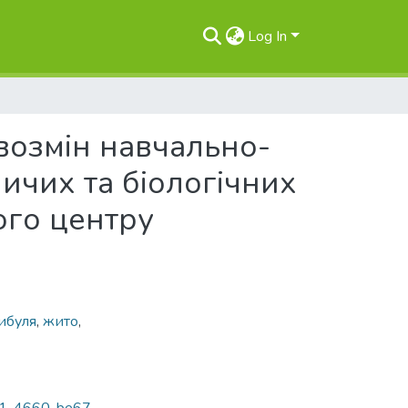
Log In
івозмін навчально-
ичих та біологічних
ого центру
ибуля
,
жито
,