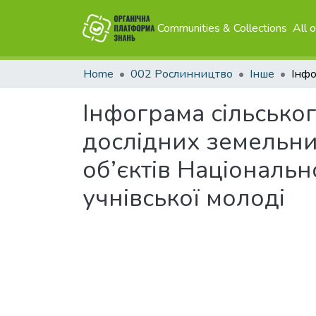
Communities & Collections
All 
Home
002 Рослинництво
Інше
Інфограма сільськог
дослідних земельни
об’єктів Національ
учнівської молоді