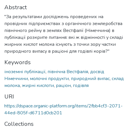
Abstract
"За результатами досліджень проведених на
провідних підприємствах з органічного землеробства
північного рейну в землях Вестфалії (Німеччина) в
публікації розкрите питання: які ж відмінності у складі
жирних кислот молока існують з точки зору частки
природного випасу в раціоні для годівлі корів?"
Keywords
іноземні публікації
,
північна Вестфалія
,
досвід
Німеччини
,
молочні продукти
,
природний випас
,
склад
молока
,
жирні кислоти
,
раціон
,
годівля
URI
https://dspace.organic-platform.org/items/2fbb4cf3-2071-
44ed-805f-d6711d0cb201
Collections