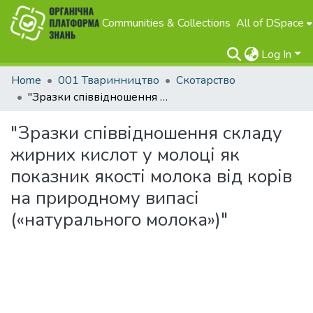
Communities & Collections
All of DSpace
Log In
Home
001 Тваринництво
Скотарство
"Зразки співвідношення складу жирних кислот у молоці як показник якості молока від корів на природному випасі («натурального молока»)"
"Зразки співвідношення складу
жирних кислот у молоці як
показник якості молока від корів
на природному випасі
(«натурального молока»)"