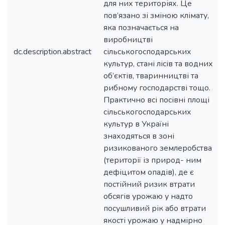
для них територіях. Це
пов’язано зі зміною клімату,
яка позначається на
виробництві
dc.description.abstract
сільськогосподарських
культур, стані лісів та водних
об’єктів, тваринництві та
рибному господарстві тощо.
Практично всі посівні площі
сільськогосподарських
культур в Україні
знаходяться в зоні
ризикованого землеробства
(території із природ- ним
дефіцитом опадів), де є
постійний ризик втрати
обсягів урожаю у надто
посушливий рік або втрати
якості урожаю у надмірно