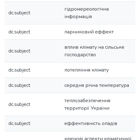
гідромереологічна
dc.subject
інформація
dc.subject
парниковий еффект
вплив клімату на сільське
dc.subject
господарство
dc.subject
потепління клімату
dc.subject
середня річна температура
теплозабезпечення
dc.subject
территорії України
dc.subject
еффективність опадів
ключові аспекти кліматичної