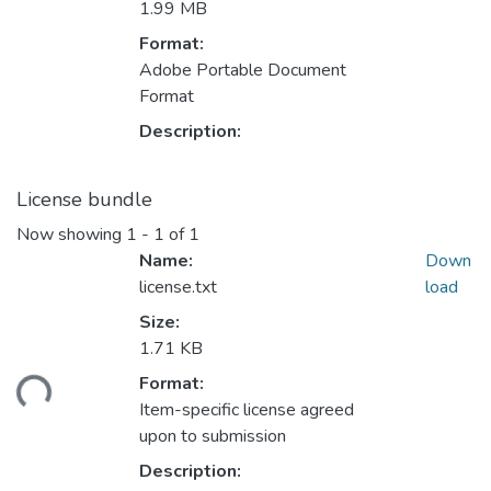
1.99 MB
Format:
Adobe Portable Document
Format
Description:
License bundle
Now showing
1 - 1 of 1
Name:
Down
license.txt
load
Size:
1.71 KB
Format:
ding...
Item-specific license agreed
upon to submission
Description: