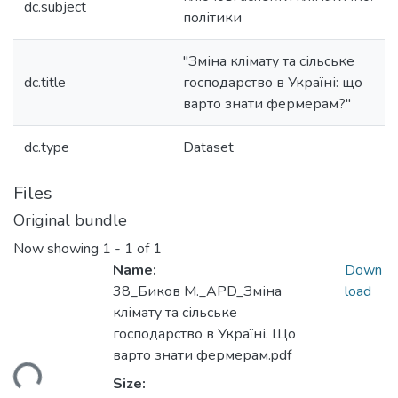
dc.subject
політики
"Зміна клімату та сільське
dc.title
господарство в Україні: що
варто знати фермерам?"
dc.type
Dataset
Files
Original bundle
Now showing
1 - 1 of 1
Name:
Down
38_Биков М._APD_Зміна
load
клімату та сільське
господарство в Україні. Що
варто знати фермерам.pdf
ding...
Size: