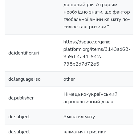
дощовий рік. Аграріям
необхідно знати, що фактор
глобальної зміни клімату по-
силює такі ризики."
https://dspace.organic-
platform.org/items/3143ad68-
dc.identifier.uri
8a9d-4a41-942a-
798b2d7d72e5
dc.language.iso
other
Німецько-український
dc.publisher
агрополітичний діалог
dc.subject
Зміна клімату
dc.subject
кліматичні ризики