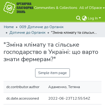
Communities & Collections
All of DSpace
Log In
Home
009 Дотичне до Органік
Дотичне до Органік
"Зміна клімату та сільське господарство в Україні: що варто знати фермерам?"
"Зміна клімату та сільське
господарство в Україні: що варто
знати фермерам?"
Simple item page
dc.contributor.author
Адаменко, Тетяна
dc.date.accessioned
2022-06-23T12:55:54Z