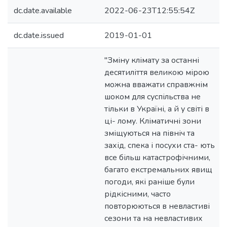
dc.date.available
2022-06-23T12:55:54Z
dc.date.issued
2019-01-01
"Зміну клімату за останні
десятиліття великою мірою
можна вважати справжнім
шоком для суспільства не
тільки в Україні, а й у світі в
ці- лому. Кліматичні зони
зміщуються на північ та
захід, спека і посухи ста- ють
все більш катастрофічними,
багато екстремальних явищ
погоди, які раніше були
рідкісними, часто
повторюються в невластиві
сезони та на невластивих