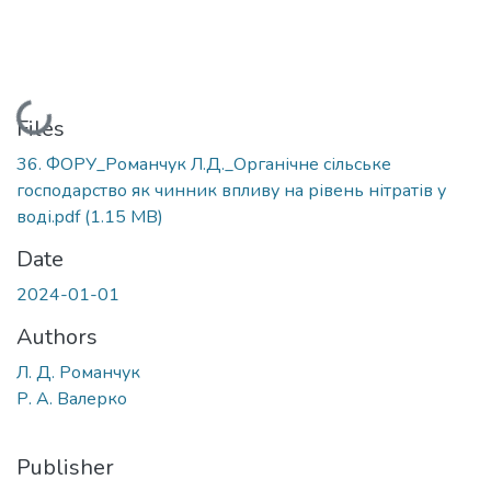
Loading...
Files
36. ФОРУ_Романчук Л.Д._Органічне сільське
господарство як чинник впливу на рівень нітратів у
воді.pdf
(1.15 MB)
Date
2024-01-01
Authors
Л. Д. Романчук
Р. А. Валерко
Publisher