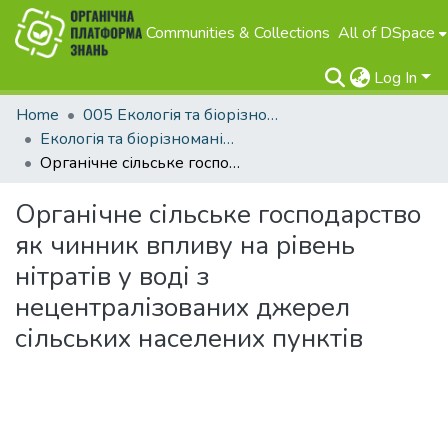
Communities & Collections
All of DSpace
Log In
Home
005 Екологія та біорізноманіття
Екологія та біорізноманіття
Органічне сільське господарство як чинник впливу на рівень нітратів у воді з нецентралізованих джерел сільських населених пунктів
Органічне сільське господарство
як чинник впливу на рівень
нітратів у воді з
нецентралізованих джерел
сільських населених пунктів