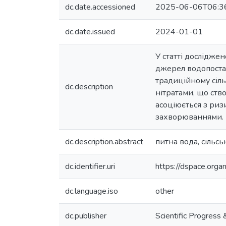
dc.date.accessioned
2025-06-06T06:3
dc.date.issued
2024-01-01
У статті досліджен
джерел водопостач
традиційному сіл
dc.description
нітратами, що ств
асоціюється з риз
захворюваннями.
dc.description.abstract
питна вода, сільсь
dc.identifier.uri
https://dspace.org
dc.language.iso
other
dc.publisher
Scientific Progress