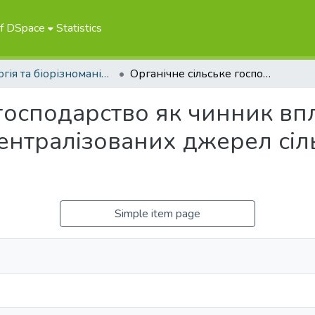
of DSpace
Statistics
Екологія та біорізноманіття
Органічне сільське господарство як чинник впливу на рівень нітратів у воді з нецентралізованих джерел сільських населених пунктів
господарство як чинник вп
ецентралізованих джерел сі
Simple item page