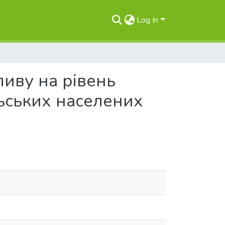
Log In
ливу на рівень
льських населених