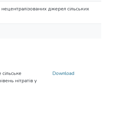
 з нецентралізованих джерел сільських
 сільське
Download
івень нітратів у