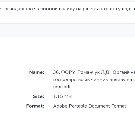
е господарство як чинник впливу на рівень нітратів у воді
Name:
36. ФОРУ_Романчук Л.Д._Органічне
господарство як чинник впливу на р
воді.pdf
Size:
1.15 MB
Format:
Adobe Portable Document Format