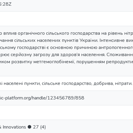
6:28Z
о вплив органічного сільського господарства на рівень ніт
ання сільських населених пунктів України. Інтенсивне в
ьському господарстві є основною причиною антропогенно
орює серйозну загрозу для здоров’я населення. Споживання
иком розвитку метгемоглобінемії, порушенням репродукти
кі населені пункти, сільське господарство, добрива, нітрати.
anic-platform.org/handle/123456789/858
 & Innovations ● 27 (4)