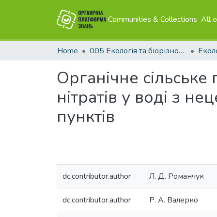
Communities & Collections
All 
Home
005 Екологія та біорізноманіття
Органічне сільське 
нітратів у воді з н
пунктів
dc.contributor.author
Л. Д. Романчук
dc.contributor.author
Р. А. Валерко