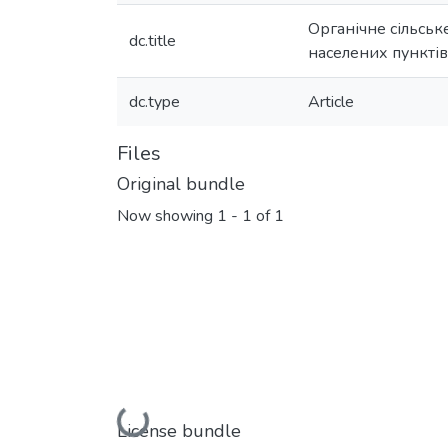
Органічне сільськ
dc.title
населених пунктів
dc.type
Article
Files
Original bundle
Now showing
1 - 1 of 1
Loading...
License bundle