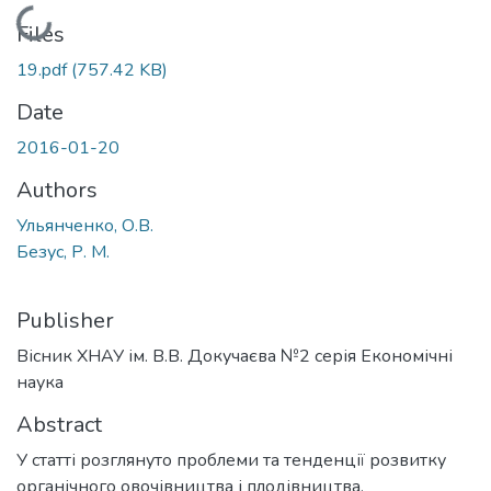
Loading...
Files
19.pdf
(757.42 KB)
Date
2016-01-20
Authors
Ульянченко, О.В.
Безус, Р. М.
Publisher
Вісник ХНАУ ім. В.В. Докучаєва №2 серія Економічні
наука
Abstract
У статті розглянуто проблеми та тенденції розвитку
органічного овочівництва і плодівництва.