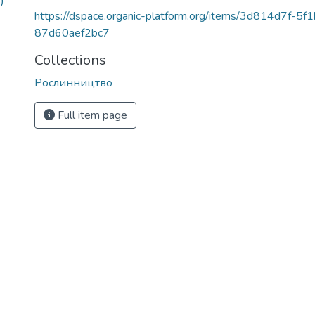
)
https://dspace.organic-platform.org/items/3d814d7f-5
87d60aef2bc7
Collections
Рослинництво
Full item page