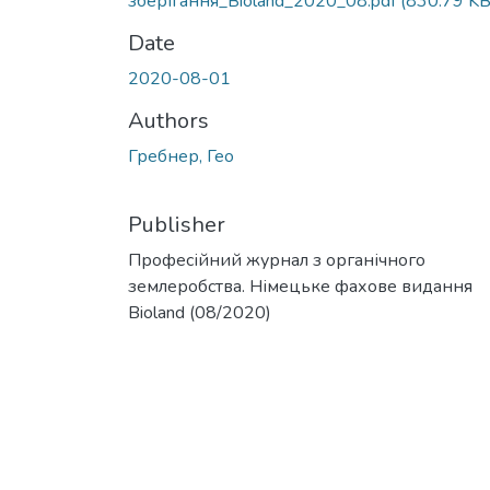
зберігання_Bioland_2020_08.pdf
(830.79 KB
Date
2020-08-01
Authors
Гребнер, Гео
Publisher
Професійний журнал з органічного
землеробства. Німецьке фахове видання
Bioland (08/2020)