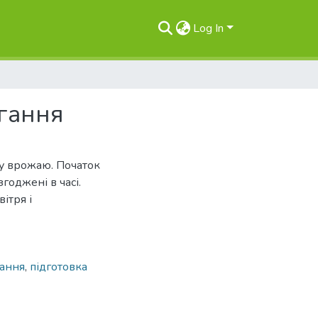
Log In
гання
ру врожаю. Початок
годжені в часі.
ітря і
гання
,
підготовка