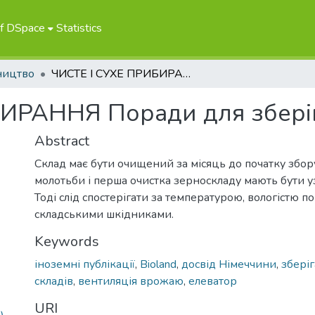
of DSpace
Statistics
ництво
ЧИСТЕ І СУХЕ ПРИБИРАННЯ Поради для зберігання
ИРАННЯ Поради для збері
Abstract
Склад має бути очищений за місяць до початку збо
молотьби і перша очистка зерноскладу мають бути уз
Тоді слід спостерігати за температурою, вологістю пов
складськими шкідниками.
Keywords
іноземні публікації
,
Bioland
,
досвід Німеччини
,
збері
складів
,
вентиляція врожаю
,
елеватор
URI