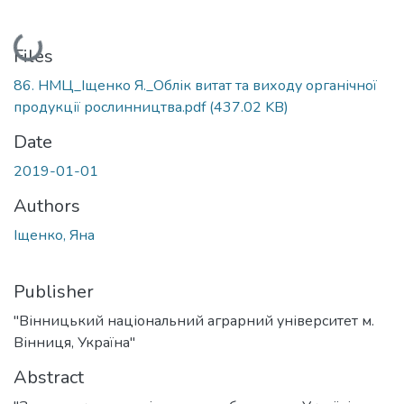
Loading...
Files
86. НМЦ_Іщенко Я._Облік витат та виходу органічної
продукції рослинництва.pdf
(437.02 KB)
Date
2019-01-01
Authors
Іщенко, Яна
Publisher
"Вінницький національний аграрний університет м.
Вінниця, Україна"
Abstract