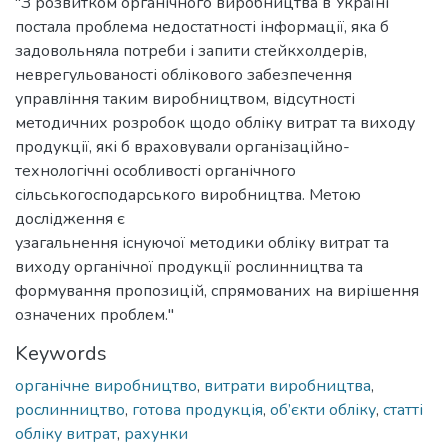
"З розвитком органічного виробництва в Україні
постала проблема недостатності інформації, яка б
задовольняла потреби і запити стейкхолдерів,
неврегульованості облікового забезпечення
управління таким виробництвом, відсутності
методичних розробок щодо обліку витрат та виходу
продукції, які б враховували організаційно-
технологічні особливості органічного
сільськогосподарського виробництва. Метою
дослідження є
узагальнення існуючої методики обліку витрат та
виходу органічної продукції рослинництва та
формування пропозицій, спрямованих на вирішення
означених проблем."
Keywords
органічне виробництво
,
витрати виробництва
,
рослинництво
,
готова продукція
,
об’єкти обліку
,
статті
обліку витрат
,
рахунки