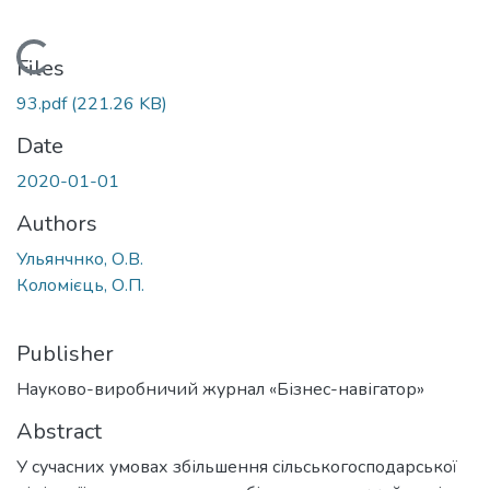
Loading...
Files
93.pdf
(221.26 KB)
Date
2020-01-01
Authors
Ульянчнко, О.В.
Коломієць, О.П.
Publisher
Науково-виробничий журнал «Бізнес-навігатор»
Abstract
У сучасних умовах збільшення сільськогосподарської