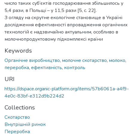
число таких суб’єктів господарювання збільшилось у
5,4 рази, в Польщі – у 11,5 рази [5, с. 22].
З огляду на скрутне екологічне становище в Україні
дослідження ефективності впровадження органічних
технологій є надзвичайно актуальним, особливо в
молочнопродуктовому підкомплексі країни
Keywords
Органічне виробництво
,
молочне скотарство
,
молоко
,
переробка
,
ефективність
,
контроль
URI
https://dspace.organic-platform.org/items/57b6061a-a4f9-
4e0c-83bf-e312d9b224d2
Collections
Скотарство
Внутрішній ринок
Переробка