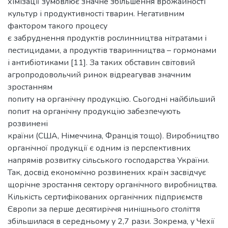
хімізації зумовлює значне збільшення врожайності
культур і продуктивності тварин. Негативним
фактором такого процесу
є забруднення продуктів рослинництва нітратами і
пестицидами, а продуктів тваринництва – гормонами
і антибіотиками [11]. За таких обставин світовий
агропродовольчий ринок відреагував значним
зростанням
попиту на органічну продукцію. Сьогодні найбільший
попит на органічну продукцію забезпечують
розвинені
країни (США, Німеччина, Франція тощо). Виробництво
органічної продукції є одним із перспективних
напрямів розвитку сільського господарства України.
Так, досвід економічно розвинених країн засвідчує
щорічне зростання сектору органічного виробництва.
Кількість сертифікованих органічних підприємств
Європи за перше десятиріччя нинішнього століття
збільшилася в середньому у 2,7 рази. Зокрема, у Чехії