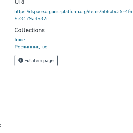
URI
https://dspace.organic-platform.org/items/5b6abc39-4
5e3479a4532c
Collections
Інше
Рослинництво
Full item page
о