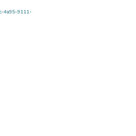
f6c-4a95-9111-