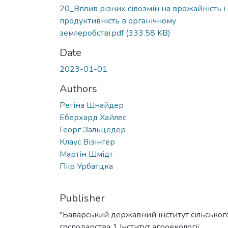
20_Вплив різних сівозмін на врожайність і
продуктивність в органічному
землеробстві.pdf
(333.58 KB)
Date
2023-01-01
Authors
Регіна Шнайдер
Еберхард Хайлес
Георг Зальцедер
Клаус Візінгер
Мартін Шмідт
Піір Урбатцка
Publisher
"Баварський державний інститут сільськог
господарства 1 Інститут агроекології,