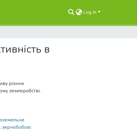
Log In
тивність в
иву різних
ому землеробстві.
зземельне
,
зернобобові