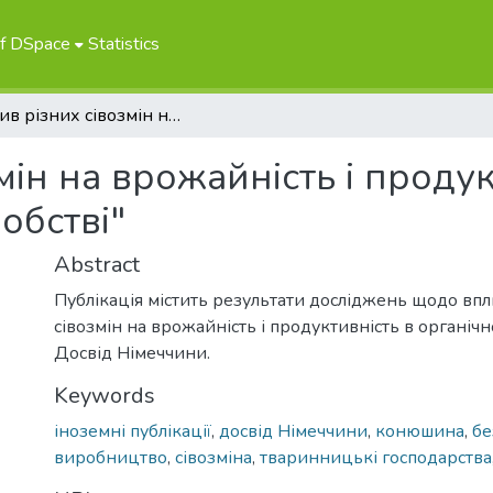
of DSpace
Statistics
"Вплив різних сівозмін на врожайність і продуктивність в органічному землеробстві"
мін на врожайність і продук
обстві"
Abstract
Публікація містить результати досліджень щодо впл
сівозмін на врожайність і продуктивність в органічн
Досвід Німеччини.
Keywords
іноземні публікації
,
досвід Німеччини
,
конюшина
,
бе
виробництво
,
сівозміна
,
тваринницькі господарства