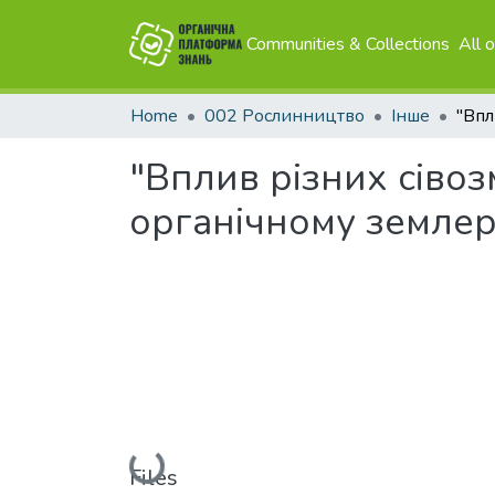
Communities & Collections
All 
Home
002 Рослинництво
Інше
"Вплив різних сівоз
органічному землер
Loading...
Files