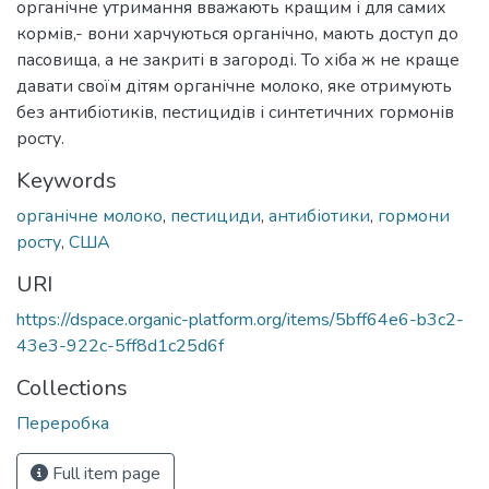
органічне утримання вважають кращим і для самих
кормів,- вони харчуються органічно, мають доступ до
пасовища, а не закриті в загороді. То хіба ж не краще
давати своїм дітям органічне молоко, яке отримують
без антибіотиків, пестицидів і синтетичних гормонів
росту.
Keywords
органічне молоко
,
пестициди
,
антибіотики
,
гормони
росту
,
США
URI
https://dspace.organic-platform.org/items/5bff64e6-b3c2-
43e3-922c-5ff8d1c25d6f
Collections
Переробка
Full item page