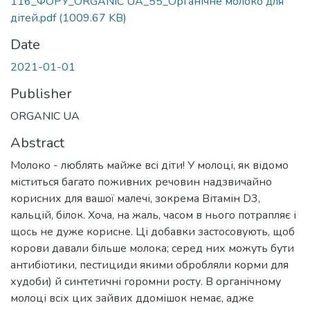
116_ФОРУ_ORGANIC UA_55_Органічне молоко для
дітей.pdf
(1009.67 KB)
Date
2021-01-01
Publisher
ORGANIC UA
Abstract
Молоко - люблять майже всі діти! У молоці, як відомо
міститься багато поживних речовин надзвичайно
корисних для вашої малечі, зокрема Вітамін D3,
кальцій, білок. Хоча, на жаль, часом в нього потрапляє і
щось не дуже корисне. Ці добавки застосовують, щоб
корови давали більше молока; серед них можуть бути
антибіотики, пестициди якими обробляли корми для
худоби) й синтетичні горомни росту. В органічному
молоці всіх цих зайвих ддомішок немає, адже