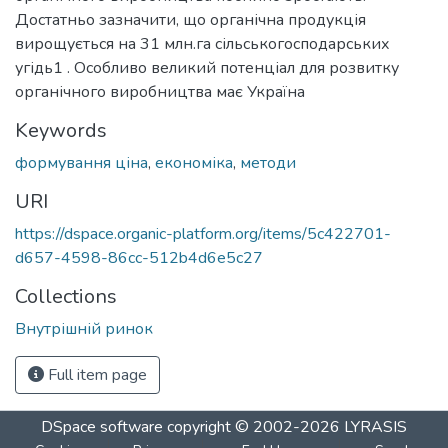
Достатньо зазначити, що органічна продукція
вирощується на 31 млн.га сільськогосподарських
угідь1 . Особливо великий потенціал для розвитку
органічного виробництва має Україна
Keywords
формування ціна
,
економіка
,
методи
URI
https://dspace.organic-platform.org/items/5c422701-
d657-4598-86cc-512b4d6e5c27
Collections
Внутрішній ринок
Full item page
DSpace software
copyright © 2002-2026
LYRASIS