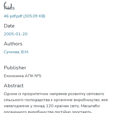
Loading...
Files
46 pdf.pdf
(305.09 KB)
Date
2005-01-20
Authors
Сучкова, В.М.
Publisher
Економіка АПК №5
Abstract
Одним із пріоритетних напрямів розвитку світового
сільського господарства є органічне виробництво, яке
налагоджене у понад 120 країнах світу. Масштаби
органічного виробництва постійно зростають.