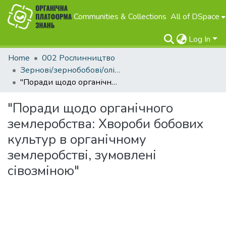
Communities & Collections
All of DSpace
Log In
Home
002 Рослинництво
Зернові/зернобобові/олійні
"Поради щодо органічного землеробства: Хвороби бобових культур в органічному землеробстві, зумовлені сівозміною"
"Поради щодо органічного
землеробства: Хвороби бобових
культур в органічному
землеробстві, зумовлені
сівозміною"