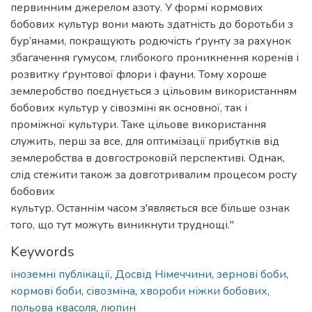
первинним джерелом азоту. У формі кормових
бобових культур вони мають здатність до боротьби з
бур’янами, покращують родючість ґрунту за рахунок
збагачення гумусом, глибокого проникнення коренів і
розвитку ґрунтової флори і фауни. Тому хороше
землеробство поєднується з цільовим використанням
бобових культур у сівозміні як основної, так і
проміжної культури. Таке цільове використання
служить, перш за все, для оптимізації прибутків від
землеробства в довгостроковій перспективі. Однак,
слід стежити також за довготривалим процесом росту
бобових
культур. Останнім часом з'являється все більше ознак
того, що тут можуть виникнути труднощі."
Keywords
іноземні публікації
,
Досвід Німеччини
,
зернові боби
,
кормові боби
,
сівозміна
,
хвороби ніжки бобових
,
польова квасоля
,
люпин