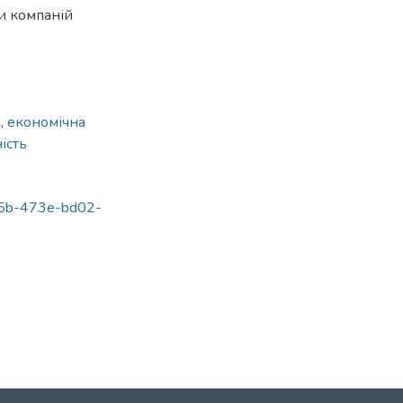
и компаній
а
,
економічна
ість
8d5b-473e-bd02-