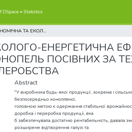
of DSpace
Statistics
ЕКОНОМІЧНА ТА ЕКОЛОГО-ЕНЕРГЕТИЧНА ЕФЕКТИВНІСТЬ ВИРОЩУВАННЯ КОНОПЕЛЬ ПОСІВНИХ ЗА ТЕХНОЛОГІЯМИ ОРГАНІЧНОГО ЗЕМЛЕРОБСТВА
КОЛОГО-ЕНЕРГЕТИЧНА ЕФ
НОПЕЛЬ ПОСІВНИХ ЗА Т
МЛЕРОБСТВА
Abstract
"У виробника будь-якої продукції, зокрема і сільськ
безпосередньо конопляної,
головною метою є одержання стабільної врожайност
доробка і переробка продукції, яка
б забезпечувала достатню рентабельність, давала зм
розширене відтворення галузі та