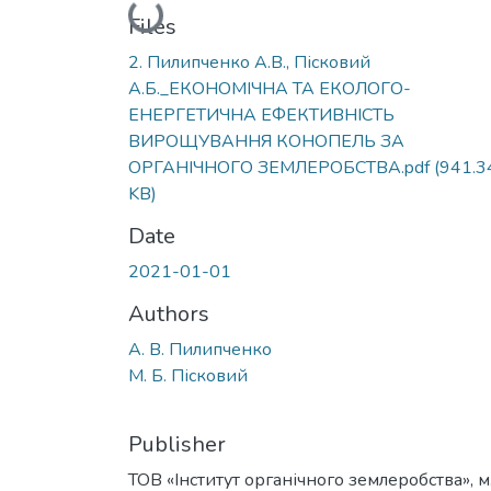
Loading...
Files
2. Пилипченко А.В., Пісковий
А.Б._ЕКОНОМІЧНА ТА ЕКОЛОГО-
ЕНЕРГЕТИЧНА ЕФЕКТИВНІСТЬ
ВИРОЩУВАННЯ КОНОПЕЛЬ ЗА
ОРГАНІЧНОГО ЗЕМЛЕРОБСТВА.pdf
(941.3
KB)
Date
2021-01-01
Authors
А. В. Пилипченко
М. Б. Пісковий
Publisher
ТОВ «Інститут органічного землеробства», м