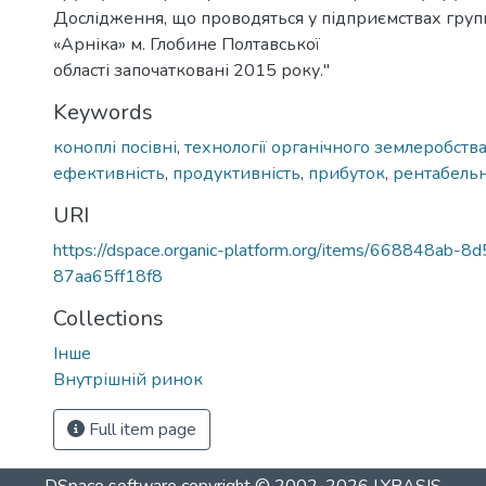
Дослідження, що проводяться у підприємствах груп
«Арніка» м. Глобине Полтавської
області започатковані 2015 року."
Keywords
коноплі посівні
,
технології органічного землеробств
ефективність
,
продуктивність
,
прибуток
,
рентабельн
URI
https://dspace.organic-platform.org/items/668848ab-
87aa65ff18f8
Collections
Інше
Внутрішній ринок
Full item page