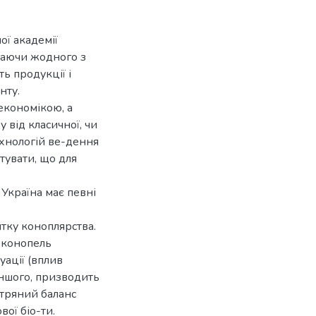
ої академії
чаючи жодного з
ь продукції і
нту.
економікою, а
 від класичної, чи
ехнологій ве-дення
тувати, що для
 Україна має певні
итку коноплярства.
 конопель
уації (вплив
 іншого, призводить
ітряний баланс
ої біо-ти.