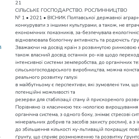
21
СІЛЬСЬКЕ ГОСПОДАРСТВО. РОСЛИННИЦТВО
№ 1 • 2021 • ВІСНИК Полтавської державної аграрн
конкурувати з іншими культурами, а також, не втра
економічних показників, за-безпечувала екологічніст
відновлювала біологічну активність та родючість ґру
4
Зважаючи на досвід країн з розвинутою ринковою 
також власний досвід останніх ро-ків щодо переходу
інтенсивної системи землеробства, до органічних т
сільськогосподарського виробництва, можна конста
реального розвитку галузі
в майбутньому є перспективи, які зумовлені тим, що
потенційні можливості та
резерви для стабілізації стану й прискореного розв
Порівняно із класичною тех-нологією вирощування
органічна система, з одного боку, знімає стресові сит
мінеральних добрив та засобів захисту рослин), а з
до збільшення кількості ку-льтивацій покращує пов
.
ґрунту, що сприяє розмноженню та розвитку ґрунтов