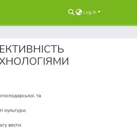
Log In
ЕКТИВНІСТЬ
ЕХНОЛОГІЯМИ
огосподарської, та
і культури,
огу вести