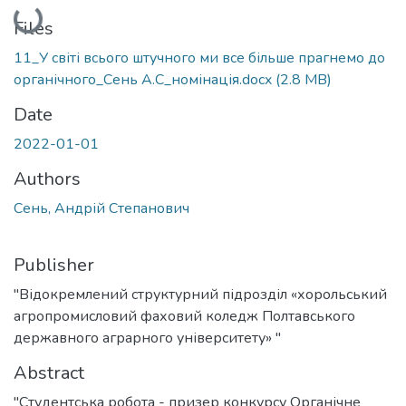
Loading...
Files
11_У світі всього штучного ми все більше прагнемо до
органічного_Сень А.С_номінація.docx
(2.8 MB)
Date
2022-01-01
Authors
Сень, Андрій Степанович
Publisher
"Відокремлений структурний підрозділ «хорольський
агропромисловий фаховий коледж Полтавського
державного аграрного університету» "
Abstract
"Студентська робота - призер конкурсу Органічне