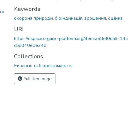
Keywords
i.p
охорона природи
,
біоіндикація
,
зрошення
,
оцінка
URI
https://dspace.organic-platform.org/items/68ef0da9-1
c5d840e0e248
Collections
Екологія та біорізноманіття
Full item page