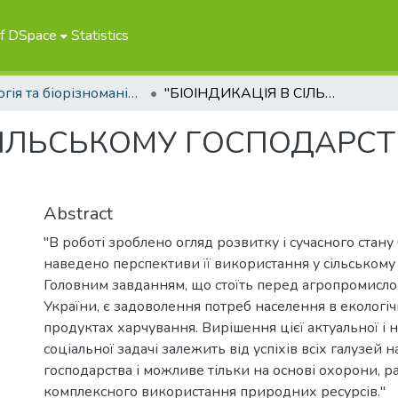
of DSpace
Statistics
Екологія та біорізноманіття
"БІОІНДИКАЦІЯ В СІЛЬСЬКОМУ ГОСПОДАРСТВІ: СТАН, ПЕРСПЕКТИВИ"
СІЛЬСЬКОМУ ГОСПОДАРСТВ
Abstract
"В роботі зроблено огляд розвитку і сучасного стану 
наведено перспективи її використання у сільському 
Головним завданням, що стоїть перед агропромисл
України, є задоволення потреб населення в екологі
продуктах харчування. Вирішення цієї актуальної і 
соціальної задачі залежить від успіхів всіх галузей 
господарства і можливе тільки на основі охорони, р
комплексного використання природних ресурсів."