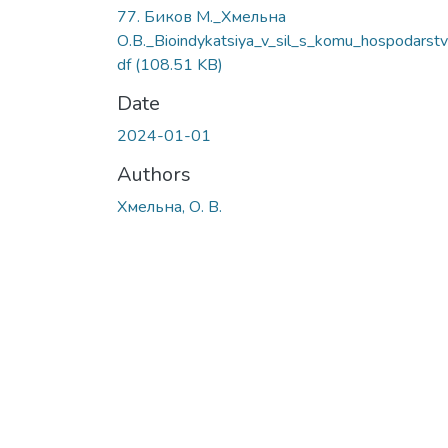
77. Биков М._Хмельна
О.В._Bioindykatsiya_v_sil_s_komu_hospodarstv
df
(108.51 KB)
Date
2024-01-01
Authors
Хмельна, О. В.