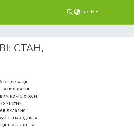
Log In
І: СТАН,
біоіндикації,
господарстві.
овим комплексом
чно чистих
невідкладної
науки і народного
аціонального та