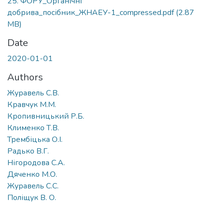
25. ФОРУ_Органічні
добрива_посібник_ЖНАЕУ-1_compressed.pdf
(2.87
MB)
Date
2020-01-01
Authors
Журавель С.В.
Кравчук М.М.
Кропивницький Р.Б.
Клименко Т.В.
Трембіцька О.І.
Радько В.Г.
Нігородова С.А.
Дяченко М.О.
Журавель С.С.
Поліщук В. О.