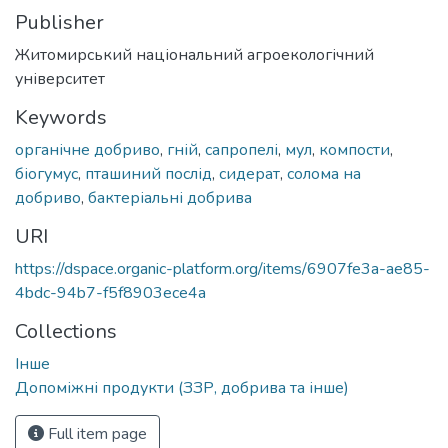
Publisher
Житомирський національний агроекологічний
університет
Keywords
органічне добриво
,
гній
,
сапропелі
,
мул
,
компости
,
біогумус
,
пташиний послід
,
сидерат
,
солома на
добриво
,
бактеріальні добрива
URI
https://dspace.organic-platform.org/items/6907fe3a-ae85-
4bdc-94b7-f5f8903ece4a
Collections
Інше
Допоміжні продукти (ЗЗР, добрива та інше)
Full item page